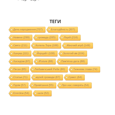
ТЕГИ
День народження
(707)
Благодійність
(307)
Новини
(299)
громада
(265)
Ліцей
(216)
Свято
(211)
Колель Тора
(188)
Жіночий клуб
(149)
Ханука
(111)
Йорцайт
(108)
Золотий вік
(104)
Хасидізм
(97)
JFuture
(88)
Пам'ятна дата
(88)
Песах
(85)
Любавичський Ребе
(80)
Тижнева глава
(74)
Статьи
(71)
музей громади
(67)
Суккот
(64)
Пурім
(57)
Привітання
(55)
Про нас говорять
(54)
EnerJew
(54)
хали
(52)