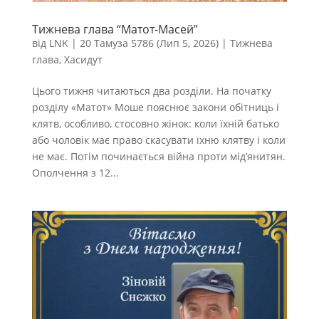
Тижнева глава “Матот-Масей”
від
LNK
|
20 Тамуза 5786 (Лип 5, 2026)
|
Тижнева
глава
,
Хасидут
Цього тижня читаються два розділи. На початку
розділу «Матот» Моше пояснює закони обітниць і
клятв, особливо, стосовно жінок: коли їхній батько
або чоловік має право скасувати їхню клятву і коли
не має. Потім починається війна проти мід’янитян.
Ополчення з 12...