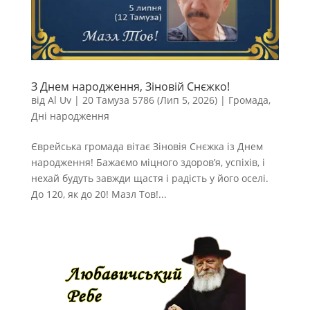
З Днем народження, Зіновій Снєжко!
від
Al Uv
|
20 Тамуза 5786 (Лип 5, 2026)
|
Громада
,
Дні народження
Єврейська громада вітає Зіновія Снєжка із Днем
народження! Бажаємо міцного здоров’я, успіхів, і
нехай будуть завжди щастя і радість у його оселі.
До 120, як до 20! Мазл Тов!...