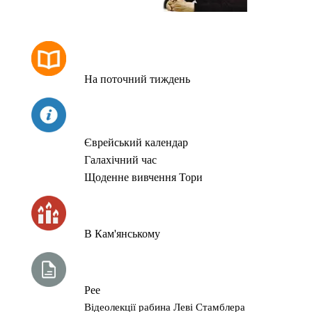
РОЗКЛАД МОЛИТОВ
На поточний тиждень
СЬОГОДНІ
Єврейський календар
Галахічний час
Щоденне вивчення Тори
ЧАС ЗАПАЛЮВАННЯ СВІЧОК
В Кам'янському
ТИЖНЕВА ГЛАВА ТОРИ
Рее
Відеолекції рабина Леві Стамблера