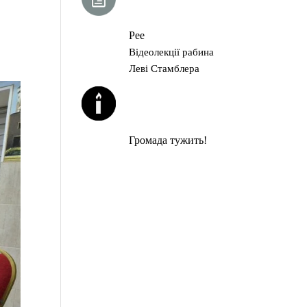
ГЛАВА ТОРИ
Рее
Відеолекції рабина
Леві Стамблера
ЙОРЦАЙТИ У
СЕРПНІ
Громада тужить!