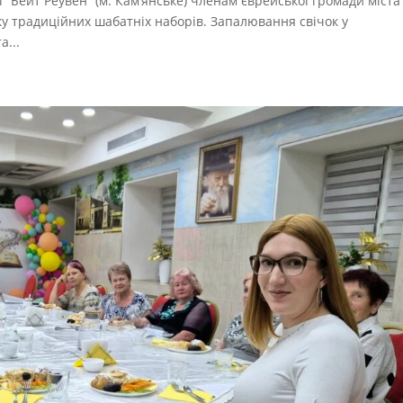
і “Бейт Реувен” (м. Кам’янське) членам єврейської громади міста
ку традиційних шабатніх наборів. Запалювання свічок у
а...