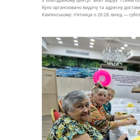
У благодійному центрі “Бейт Барух” і синагоз
було організовано видачу та адресну достав
Кам’янському: п’ятниця о 20:28, вихід — субот