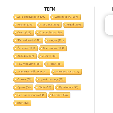
ТЕГИ
Й
День народження
(707)
Благодійність
(307)
Новини
(299)
громада
(265)
Ліцей
(216)
Свято
(211)
Колель Тора
(188)
Жіночий клуб
(149)
Ханука
(111)
Йорцайт
(108)
Золотий вік
(104)
Хасидізм
(97)
JFuture
(88)
Пам'ятна дата
(88)
Песах
(85)
Любавичський Ребе
(80)
Тижнева глава
(74)
Статьи
(71)
музей громади
(67)
Суккот
(64)
Пурім
(57)
Привітання
(55)
Про нас говорять
(54)
EnerJew
(54)
хали
(52)