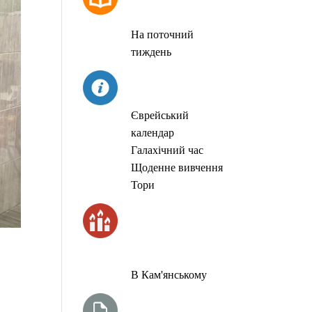
МОЛИТОВ
На поточний
тиждень
СЬОГОДНІ
Єврейський
календар
Галахічний час
Щоденне вивчення
Тори
ЧАС
ЗАПАЛЮВАННЯ
СВІЧОК
В Кам'янському
ТИЖНЕВА