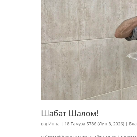
Шабат Шалом!
від
Инна
|
18 Тамуза 5786 (Лип 3, 2026)
|
Бла