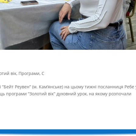
отий вік
,
Програми
,
С
і “Бейт Реувен” (м. Кам’янське) на цьому тижні посланниця Ребе 
ць програми “Золотий вік” духовний урок, на якому розпочали