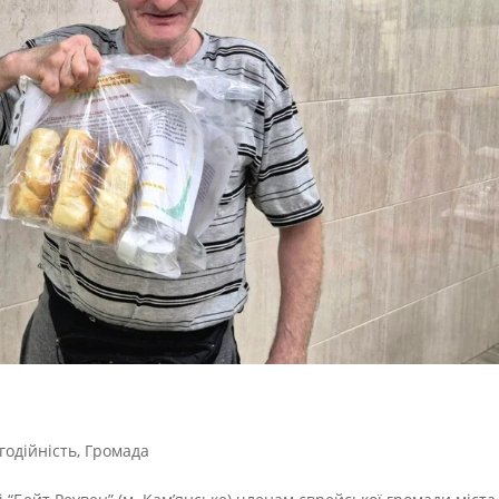
годійність
,
Громада