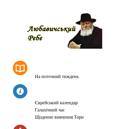
РОЗКЛАД МОЛИТОВ
На поточний тиждень
СЬОГОДНІ
Єврейський календар
Галахічний час
Щоденне вивчення Тори
ЧАС ЗАПАЛЮВАННЯ СВІЧОК