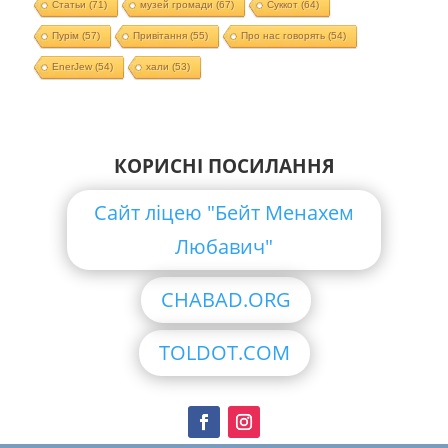
Статьи
(71)
музей громади
(67)
Суккот
(64)
Пурім
(57)
Привітання
(55)
Про нас говорять
(54)
EnerJew
(54)
хали
(53)
КОРИСНІ ПОСИЛАННЯ
Сайт ліцею "Бейт Менахем
Любавич"
CHABAD.ORG
TOLDOT.COM