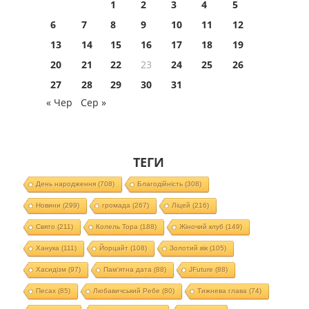
1
2
3
4
5
6
7
8
9
10
11
12
13
14
15
16
17
18
19
20
21
22
23
24
25
26
27
28
29
30
31
« Чер
Сер »
ТЕГИ
День народження
(708)
Благодійність
(308)
Новини
(299)
громада
(267)
Ліцей
(216)
Свято
(211)
Колель Тора
(188)
Жіночий клуб
(149)
Ханука
(111)
Йорцайт
(108)
Золотий вік
(105)
Хасидізм
(97)
Пам'ятна дата
(88)
JFuture
(88)
Песах
(85)
Любавичський Ребе
(80)
Тижнева глава
(74)