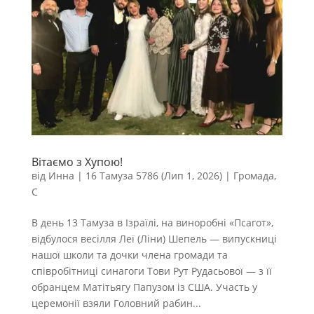
Вітаємо з Хупою!
від
Инна
|
16 Тамуза 5786 (Лип 1, 2026)
|
Громада
,
С
В день 13 Тамуза в Ізраїлі, на виноробні «Псагот»,
відбулося весілля Леї (Ліни) Шепель — випускниці
нашої школи та дочки члена громади та
співробітниці синагоги Тови Рут Рудасьової — з її
обранцем Матітьягу Папузом із США. Участь у
церемонії взяли Головний рабин...