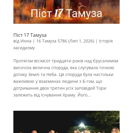
Піст 17 Тамуза
від
Инна
|
16 Тамуза 5786 (Лип 1, 2026)
|
Історія
хасидизму
Протягом вісімсот тридцяти років над Єрусалимом
височіла велична споруда, яка слугувала точкою
дотику Землі та Неба. Ця споруда була настільки
важливою у взаєминах людини з Б-гом, що
дотримання двох третин усіх заповідей Тори
залежить від існування Храму. Його...