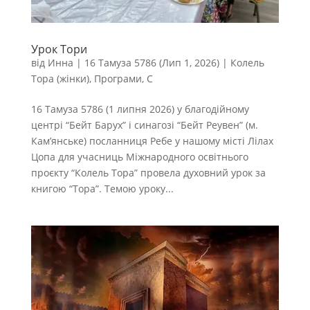
Урок Тори
від
Инна
|
16 Тамуза 5786 (Лип 1, 2026)
|
Колель
Тора (жінки)
,
Програми
,
С
16 Тамуза 5786 (1 липня 2026) у благодійному
центрі “Бейт Барух” і синагозі “Бейт Реувен” (м.
Кам’янське) посланниця Ребе у нашому місті Лілах
Цопа для учасниць Міжнародного освітнього
проєкту “Колель Тора” провела духовний урок за
книгою “Тора”. Темою уроку...