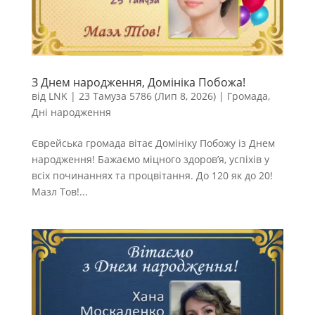
З Днем народження, Домініка Побожа!
від
LNK
|
23 Тамуза 5786 (Лип 8, 2026)
|
Громада
,
Дні народження
Єврейська громада вітає Домініку Побожу із Днем
народження! Бажаємо міцного здоров’я, успіхів у
всіх починаннях та процвітання. До 120 як до 20!
Мазл Тов!...