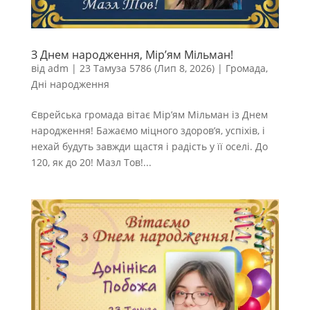
З Днем народження, Мір’ям Мільман!
від
adm
|
23 Тамуза 5786 (Лип 8, 2026)
|
Громада
,
Дні народження
Єврейська громада вітає Мір’ям Мільман із Днем
народження! Бажаємо міцного здоров’я, успіхів, і
нехай будуть завжди щастя і радість у її оселі. До
120, як до 20! Мазл Тов!...