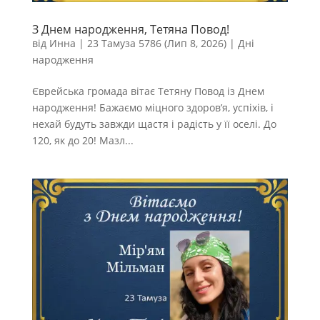
З Днем народження, Тетяна Повод!
від
Инна
|
23 Тамуза 5786 (Лип 8, 2026)
|
Дні
народження
Єврейська громада вітає Тетяну Повод із Днем
народження! Бажаємо міцного здоров’я, успіхів, і
нехай будуть завжди щастя і радість у її оселі. До
120, як до 20! Мазл...