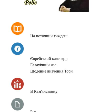
РОЗКЛАД МОЛИТОВ
На поточний тиждень
СЬОГОДНІ
Єврейський календар
Галахічний час
Щоденне вивчення Тори
ЧАС ЗАПАЛЮВАННЯ СВІЧОК
В Кам'янському
ТИЖНЕВА ГЛАВА ТОРИ
Рее