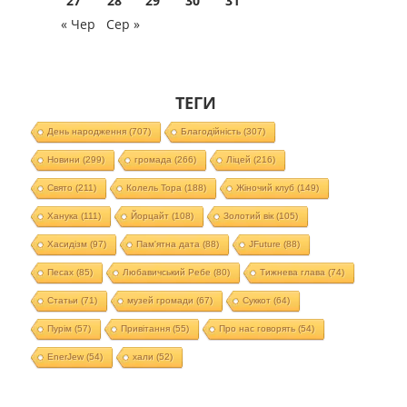
27
28
29
30
31
« Чер
Сер »
ТЕГИ
День народження
(707)
Благодійність
(307)
Новини
(299)
громада
(266)
Ліцей
(216)
Свято
(211)
Колель Тора
(188)
Жіночий клуб
(149)
Ханука
(111)
Йорцайт
(108)
Золотий вік
(105)
Хасидізм
(97)
Пам'ятна дата
(88)
JFuture
(88)
Песах
(85)
Любавичський Ребе
(80)
Тижнева глава
(74)
Статьи
(71)
музей громади
(67)
Суккот
(64)
Пурім
(57)
Привітання
(55)
Про нас говорять
(54)
EnerJew
(54)
хали
(52)