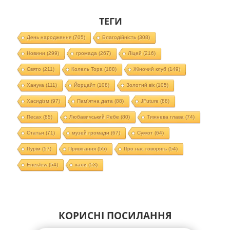
ТЕГИ
День народження
(705)
Благодійність
(308)
Новини
(299)
громада
(267)
Ліцей
(216)
Свято
(211)
Колель Тора
(188)
Жіночий клуб
(149)
Ханука
(111)
Йорцайт
(108)
Золотий вік
(105)
Хасидізм
(97)
Пам'ятна дата
(88)
JFuture
(88)
Песах
(85)
Любавичський Ребе
(80)
Тижнева глава
(74)
Статьи
(71)
музей громади
(67)
Суккот
(64)
Пурім
(57)
Привітання
(55)
Про нас говорять
(54)
EnerJew
(54)
хали
(53)
КОРИСНІ ПОСИЛАННЯ