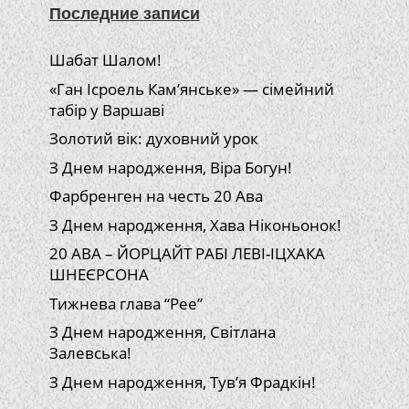
Последние записи
Шабат Шалом!
«Ган Ісроель Кам’янське» — сімейний
табір у Варшаві
Золотий вік: духовний урок
З Днем народження, Віра Богун!
Фарбренген на честь 20 Ава
З Днем народження, Хава Ніконьонок!
20 АВА – ЙОРЦАЙТ РАБІ ЛЕВІ-ІЦХАКА
ШНЕЄРСОНА
Тижнева глава “Рее”
З Днем народження, Світлана
Залевська!
З Днем народження, Тув’я Фрадкін!