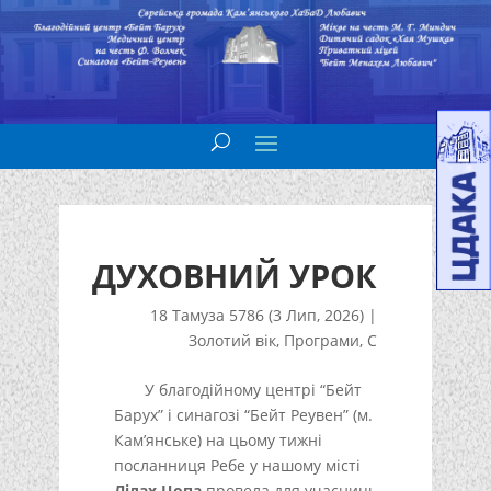
ДУХОВНИЙ УРОК
18 Тамуза 5786 (3 Лип, 2026)
|
Золотий вік
,
Програми
,
С
У благодійному центрі “Бейт
Барух” і синагозі “Бейт Реувен” (м.
Кам’янське) на цьому тижні
посланниця Ребе у нашому місті
Лілах Цопа
провела для учасниць