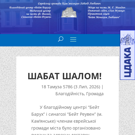
ШАБАТ ШАЛОМ!
18 Тамуза 5786 (3 Лип, 2026)
|
Благодійність
,
Громада
У благодійному центрі “Бейт
Барух” і синагозі “Бейт Реувен” (м.
Кам’янське) членам єврейської
громади міста було організовано
видачу та адресну доставку