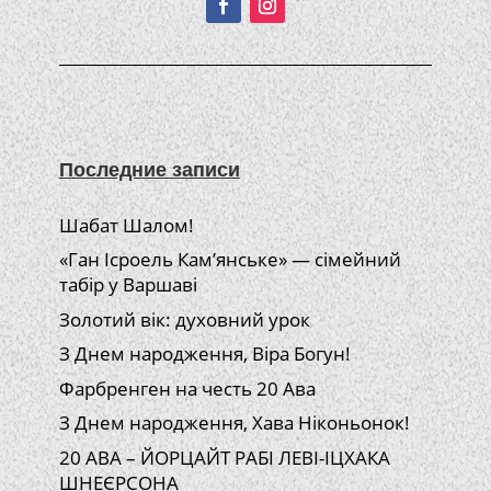
Последние записи
Шабат Шалом!
«Ган Ісроель Кам’янське» — сімейний
табір у Варшаві
Золотий вік: духовний урок
З Днем народження, Віра Богун!
Фарбренген на честь 20 Ава
З Днем народження, Хава Ніконьонок!
20 АВА – ЙОРЦАЙТ РАБІ ЛЕВІ-ІЦХАКА
ШНЕЄРСОНА