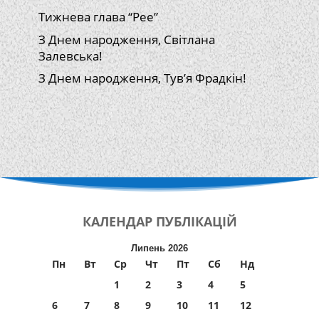
Тижнева глава “Рее”
З Днем народження, Світлана
Залевська!
З Днем народження, Тув’я Фрадкін!
КАЛЕНДАР
ПУБЛІКАЦІЙ
Липень 2026
Пн
Вт
Ср
Чт
Пт
Сб
Нд
1
2
3
4
5
6
7
8
9
10
11
12