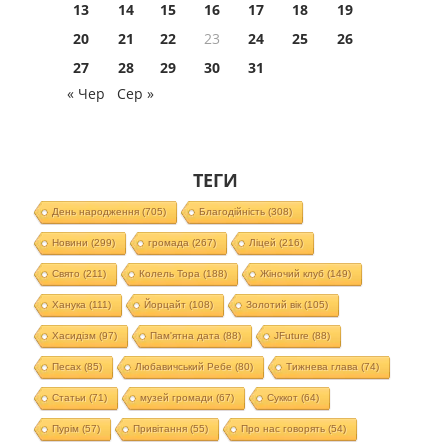
13
14
15
16
17
18
19
20
21
22
23
24
25
26
27
28
29
30
31
« Чер
Сер »
ТЕГИ
День народження
(705)
Благодійність
(308)
Новини
(299)
громада
(267)
Ліцей
(216)
Свято
(211)
Колель Тора
(188)
Жіночий клуб
(149)
Ханука
(111)
Йорцайт
(108)
Золотий вік
(105)
Хасидізм
(97)
Пам'ятна дата
(88)
JFuture
(88)
Песах
(85)
Любавичський Ребе
(80)
Тижнева глава
(74)
Статьи
(71)
музей громади
(67)
Суккот
(64)
Пурім
(57)
Привітання
(55)
Про нас говорять
(54)