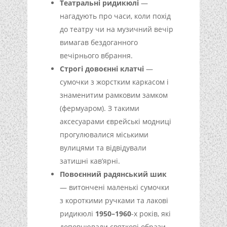
Театральні ридикюлі
—
нагадують про часи, коли похід
до театру чи на музичний вечір
вимагав бездоганного
вечірнього вбрання.
Строгі довоєнні клатчі
—
сумочки з жорстким каркасом і
знаменитим рамковим замком
(фермуаром). З такими
аксесуарами єврейські модниці
прогулювалися міськими
вулицями та відвідували
затишні кав’ярні.
Повоєнний радянський шик
— витончені маленькі сумочки
з короткими ручками та лакові
ридикюлі
1950–1960
-х років, які
доповнювали святкові образи