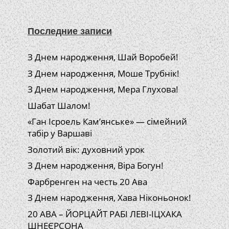
Последние записи
З Днем народження, Шай Воробей!
З Днем народження, Моше Трубнік!
З Днем народження, Мера Глухова!
Шабат Шалом!
«Ган Ісроель Кам’янське» — сімейний
табір у Варшаві
Золотий вік: духовний урок
З Днем народження, Віра Богун!
Фарбренген на честь 20 Ава
З Днем народження, Хава Ніконьонок!
20 АВА – ЙОРЦАЙТ РАБІ ЛЕВІ-ІЦХАКА
ШНЕЄРСОНА