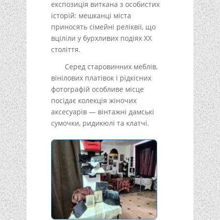
експозиція виткана з особистих
історій: мешканці міста
приносять сімейні реліквії, що
вціліли у бурхливих подіях XX
століття.
Серед старовинних меблів,
вінілових платівок і рідкісних
фотографій особливе місце
посідає колекція жіночих
аксесуарів — вінтажні дамські
сумочки, ридикюлі та клатчі.