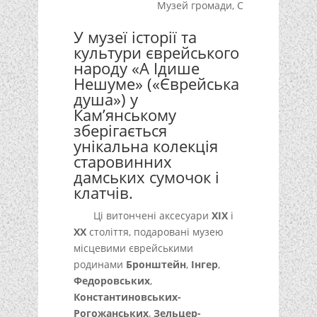
Музей громади
,
С
У музеї історії та
культури єврейського
народу «А Ідише
Нешуме» («Єврейська
душа») у
Кам’янському
зберігається
унікальна колекція
старовинних
дамських сумочок і
клатчів.
Ці витончені аксесуари
XIX
і
XX
століття, подаровані музею
місцевими єврейськими
родинами
Бронштейн
,
Інгер
,
Федоровських
,
Константиновських-
Рогожанських
,
Зельцер-