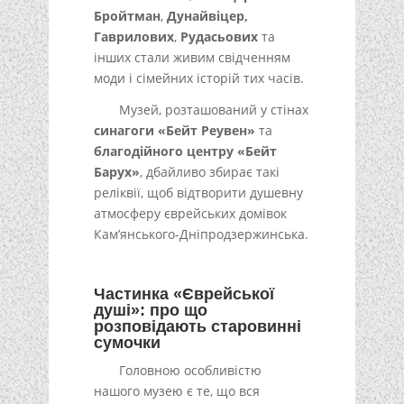
Бройтман
,
Дунайвіцер,
Гаврилових
,
Рудасьових
та
інших стали живим свідченням
моди і сімейних історій тих часів.
Музей, розташований у стінах
синагоги «Бейт Реувен»
та
благодійного центру «Бейт
Барух»
, дбайливо збирає такі
реліквії, щоб відтворити душевну
атмосферу єврейських домівок
Кам’янського-Дніпродзержинська.
Частинка «Єврейської
душі»: про що
розповідають старовинні
сумочки
Головною особливістю
нашого музею є те, що вся