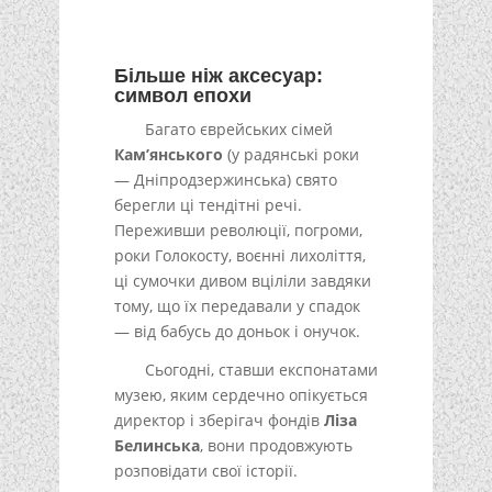
Більше ніж аксесуар:
символ епохи
Багато єврейських сімей
Кам’янського
(у радянські роки
— Дніпродзержинська) свято
берегли ці тендітні речі.
Переживши революції, погроми,
роки Голокосту, воєнні лихоліття,
ці сумочки дивом вціліли завдяки
тому, що їх передавали у спадок
— від бабусь до доньок і онучок.
Сьогодні, ставши експонатами
музею, яким сердечно опікується
директор і зберігач фондів
Ліза
Белинська
, вони продовжують
розповідати свої історії.