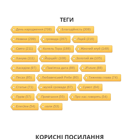
ТЕГИ
День народження
(708)
Благодійність
(308)
Новини
(299)
громада
(267)
Ліцей
(216)
Свято
(211)
Колель Тора
(188)
Жіночий клуб
(149)
Ханука
(111)
Йорцайт
(108)
Золотий вік
(105)
Хасидізм
(97)
Пам'ятна дата
(88)
JFuture
(88)
Песах
(85)
Любавичський Ребе
(80)
Тижнева глава
(74)
Статьи
(71)
музей громади
(67)
Суккот
(64)
Пурім
(57)
Привітання
(55)
Про нас говорять
(54)
EnerJew
(54)
хали
(53)
КОРИСНІ ПОСИЛАННЯ