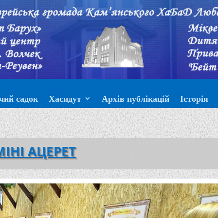
чий садок
Хасидут
Архів публікацій
Історія
ІНІ АЦЕРЕТ