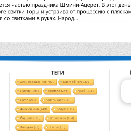
ется частью праздника Шмини-Ацерет. В этот день
оге свитки Торы и устраивают процессию с пляска
со свитками в руках. Народ...
ТЕГИ
Й
День народження
(707)
Благодійність
(307)
Новини
(299)
громада
(265)
Ліцей
(216)
Свято
(211)
Колель Тора
(188)
Жіночий клуб
(149)
Ханука
(111)
Йорцайт
(108)
Золотий вік
(104)
Хасидізм
(97)
JFuture
(88)