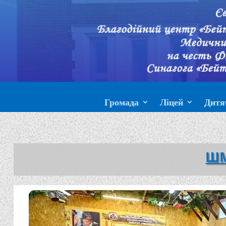
Громада
Ліцей
Дитя
ШМ