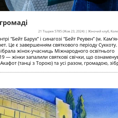
 громаді
21 Тішрея 5785 (Жов 23, 2024)
|
Жіночий клуб
,
Коле
трі “Бейт Барух” і синагозі “Бейт Реувен” (м. Кам'я
ет. Це є завершенням святкового періоду Суккоту.
зібрала жінок-учасниць Міжнародного освітнього
:19 — жінки запалили святкові свічки, що ознамену
Акафот (танці з Торою) та усі разом, громадою, зі