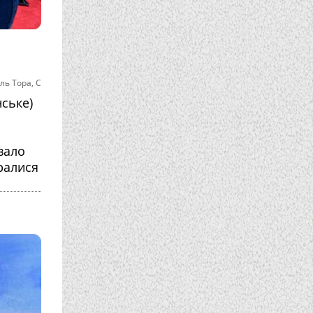
ль Тора
,
С
нське)
вало
бралися