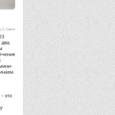
о
,
С
,
Свята
23
 два,
м
течение
В
мини-
минаем
– это
ву