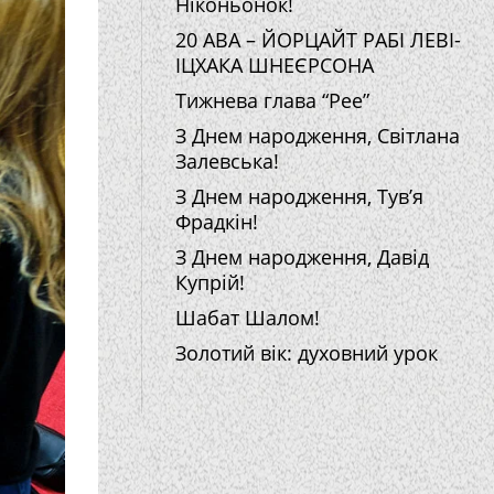
Ніконьонок!
20 АВА – ЙОРЦАЙТ РАБІ ЛЕВІ-
ІЦХАКА ШНЕЄРСОНА
Тижнева глава “Рее”
З Днем народження, Світлана
Залевська!
З Днем народження, Тув’я
Фрадкін!
З Днем народження, Давід
Купрій!
Шабат Шалом!
Золотий вік: духовний урок