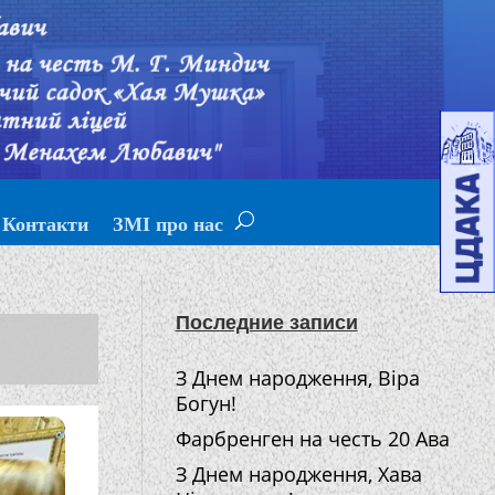
Контакти
ЗМІ про нас
Последние записи
З Днем народження, Віра
Богун!
Фарбренген на честь 20 Ава
З Днем народження, Хава