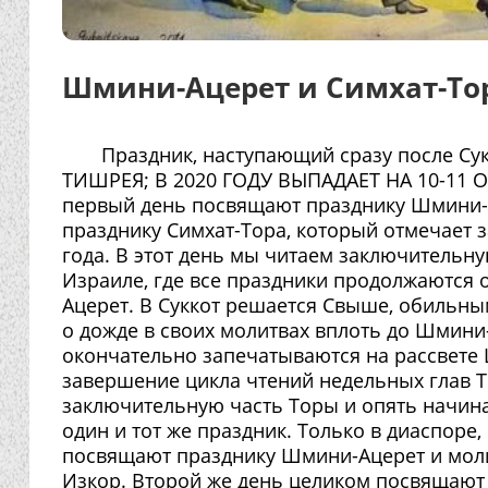
Шмини-Ацерет и Симхат-То
Праздник, наступающий сразу после Сук
ТИШРЕЯ; В 2020 ГОДУ ВЫПАДАЕТ НА 10-11 ОК
первый день посвящают празднику Шмини-Ац
празднику Симхат-Тора, который отмечает 
года. В этот день мы читаем заключительну
Израиле, где все праздники продолжаются 
Ацерет. В Суккот решается Свыше, обильны
о дожде в своих молитвах вплоть до Шмини-
окончательно запечатываются на рассвете
завершение цикла чтений недельных глав То
заключительную часть Торы и опять начина
один и тот же праздник. Только в диаспоре,
посвящают празднику Шмини-Ацерет и моли
Изкор. Второй же день целиком посвящают 