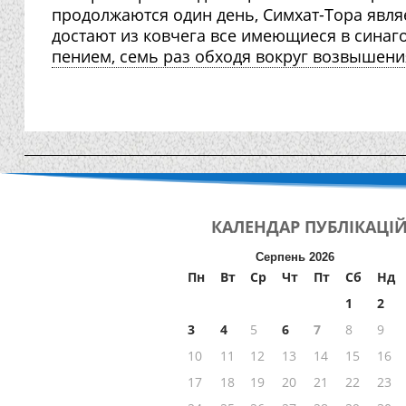
продолжаются один день, Симхат-Тора явля
достают из ковчега все имеющиеся в синаг
пением, семь раз обходя вокруг возвышения 
КАЛЕНДАР
ПУБЛІКАЦІ
Серпень 2026
Пн
Вт
Ср
Чт
Пт
Сб
Нд
1
2
3
4
5
6
7
8
9
10
11
12
13
14
15
16
17
18
19
20
21
22
23