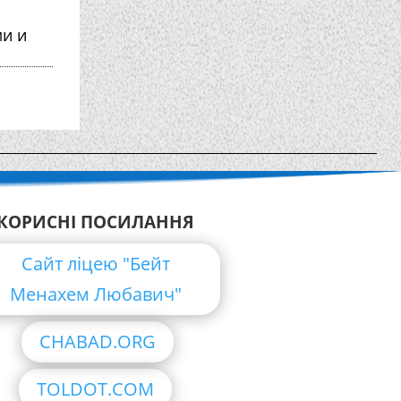
ми и
КОРИСНІ ПОСИЛАННЯ
Сайт ліцею "Бейт
Менахем Любавич"
CHABAD.ORG
TOLDOT.COM