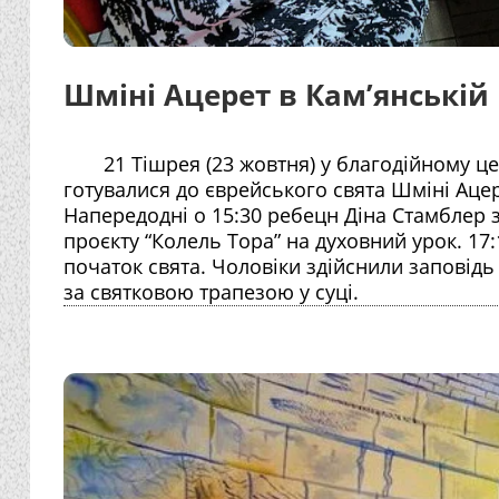
Шміні Ацерет в Кам’янській
21 Тішрея (23 жовтня) у благодійному цен
готувалися до єврейського свята Шміні Ацер
Напередодні о 15:30 ребецн Діна Стамблер 
проєкту “Колель Тора” на духовний урок. 17
початок свята. Чоловіки здійснили заповідь 
за святковою трапезою у суці.