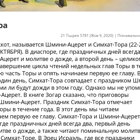
ра
21 Тішрея 5781 (Жов 9, 2020)
|
Пізнавальн
кот, называется Шмини-Ацерет и Симхат-Тора (22-
ТЯБРЯ). В диаспоре, где праздничных дней всегда
ерет и молитве о дожде, а второй день – целико
завершение цикла чтений недельных глав Торы в 
ю часть Торы и опять начинаем первую ее главу. 
один день, Симхат-Тора совпадает с праздником Ш
ми ли будут дожди в этом году. Однако мы не упо
Ацерет. В книге Зогар сказано, что приговоры
 Шмини-Ацерет. Праздник Симхат-Тора отмечает
ры в течение года. В этот день мы читаем
ем первую ее главу. Симхат-Тора и Шмини-Ацерет 
 где праздничных дней всегда два, первый день
тве о дожде, а также читают поминальную молит
Симхат-Торе. В Эрец Исраэль, где все праздники