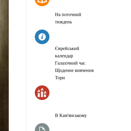
МОЛИТОВ
На поточний
тиждень
СЬОГОДНІ
Єврейський
календар
Галахічний час
Щоденне вивчення
Тори
ЧАС
ЗАПАЛЮВАННЯ
СВІЧОК
В Кам'янському
ТИЖНЕВА