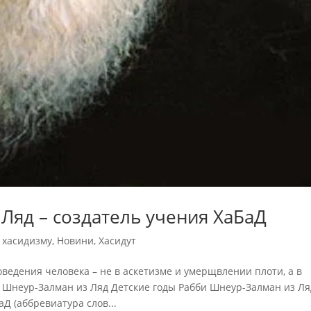
Ляд – создатель учения ХаБаД
я хасидизму
,
Новини
,
Хасидут
едения человека – не в аскетизме и умерщвлении плоти, а в
 Шнеур-Залман из Ляд Детские годы Рабби Шнеур-Залман из Ля
аД (аббревиатура слов...