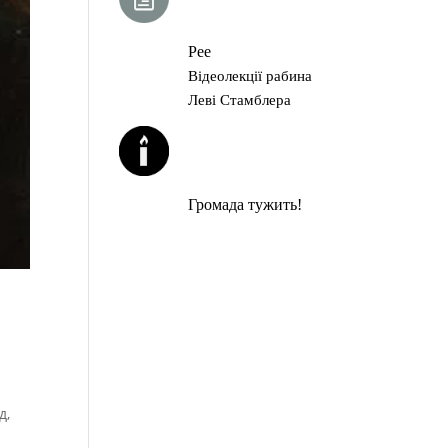
ГЛАВА ТОРИ
Рее
Відеолекції рабина
Леві Стамблера
ЙОРЦАЙТИ У
СЕРПНІ
Громада тужить!
д,