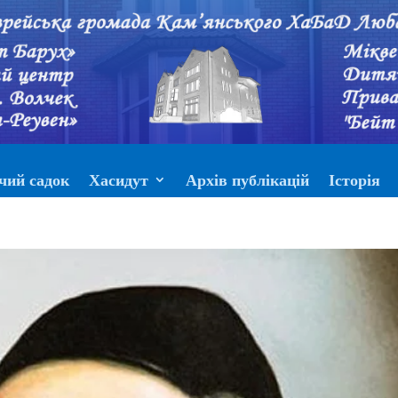
чий садок
Хасидут
Архів публікацій
Історія