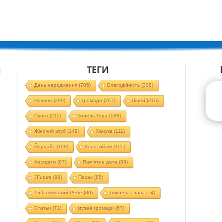
ТЕГИ
Й
День народження
(705)
Благодійність
(308)
Новини
(299)
громада
(267)
Ліцей
(216)
Свято
(211)
Колель Тора
(188)
Жіночий клуб
(149)
Ханука
(111)
Йорцайт
(108)
Золотий вік
(105)
Хасидізм
(97)
Пам'ятна дата
(88)
JFuture
(88)
Песах
(85)
Любавичський Ребе
(80)
Тижнева глава
(74)
Статьи
(71)
музей громади
(67)