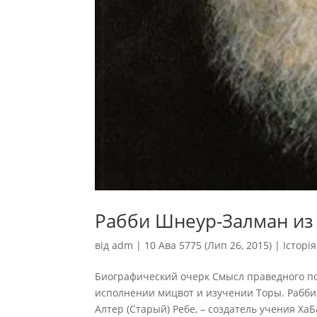
Рабби Шнеур-Залман из 
від
adm
|
10 Ава 5775 (Лип 26, 2015)
|
Історі
Биографический очерк Смысл праведного пов
исполнении мицвот и изучении Торы. Рабби
Алтер (Старый) Ребе, – создатель учения ХаБ