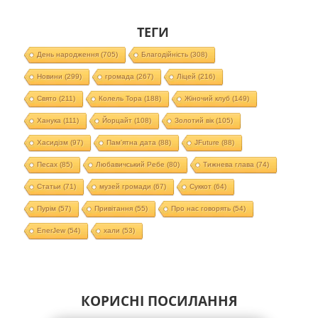
ТЕГИ
День народження
(705)
Благодійність
(308)
Новини
(299)
громада
(267)
Ліцей
(216)
Свято
(211)
Колель Тора
(188)
Жіночий клуб
(149)
Ханука
(111)
Йорцайт
(108)
Золотий вік
(105)
Хасидізм
(97)
Пам'ятна дата
(88)
JFuture
(88)
Песах
(85)
Любавичський Ребе
(80)
Тижнева глава
(74)
Статьи
(71)
музей громади
(67)
Суккот
(64)
Пурім
(57)
Привітання
(55)
Про нас говорять
(54)
EnerJew
(54)
хали
(53)
КОРИСНІ ПОСИЛАННЯ