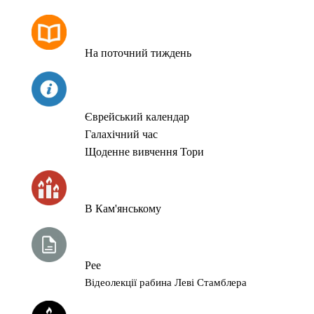
РОЗКЛАД МОЛИТОВ
На поточний тиждень
СЬОГОДНІ
Єврейський календар
Галахічний час
Щоденне вивчення Тори
ЧАС ЗАПАЛЮВАННЯ СВІЧОК
В Кам'янському
ТИЖНЕВА ГЛАВА ТОРИ
Рее
Відеолекції рабина Леві Стамблера
ЙОРЦАЙТИ У СЕРПНІ