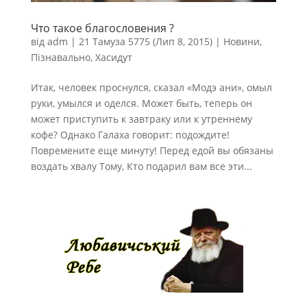
Что такое благословения ?
від
adm
|
21 Тамуза 5775 (Лип 8, 2015)
|
Новини
,
Пізнавально
,
Хасидут
Итак, человек проснулся, сказал «Модэ ани», омыл
руки, умылся и оделся. Может быть, теперь он
может приступить к завтраку или к утреннему
кофе? Однако Галаха говорит: подождите!
Повремените еще минуту! Перед едой вы обязаны
воздать хвалу Тому, Кто подарил вам все эти...