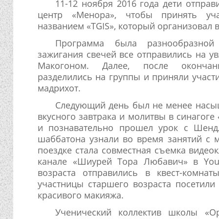
11-12 ноября 2016 года дети отправ
центр «Менора», чтобы принять уч
названием «TGIS», который организовал 
Программа была разнообразной
зажигания свечей все отправились на у
Макогоном. Далее, после окончан
разделились на группы и приняли участ
мадрихот.
Следующий день был не менее насы
вкусного завтрака и молитвы в синагоге
и познавательно прошел урок с Шенд
шаббатона узнали во время занятий с
поездке стала совместная съемка видео
канале «Шиурей Тора Любавич» в You
возраста отправились в квест-комнат
участницы старшего возраста посетили 
красивого макияжа.
Ученический коллектив школы «Ор