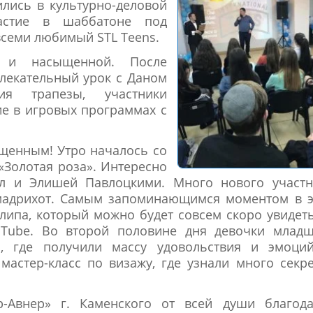
ились в культурно-деловой
астие в шаббатоне под
всеми любимый STL Teens.
 и насыщенной. После
влекательный урок с Даном
ия трапезы, участники
ие в игровых программах с
щенным! Утро началось со
 «Золотая роза». Интересно
л и Элишей Павлоцкими. Много нового участн
 мадрихот. Самым запоминающимся моментом в э
клипа, который можно будет совсем скоро увидет
Tube. Во второй половине дня девочки младш
ы, где получили массу удовольствия и эмоций
мастер-класс по визажу, где узнали много секр
-Авнер» г. Каменского от всей души благода