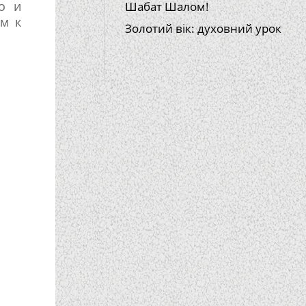
о и
Шабат Шалом!
м к
Золотий вік: духовний урок