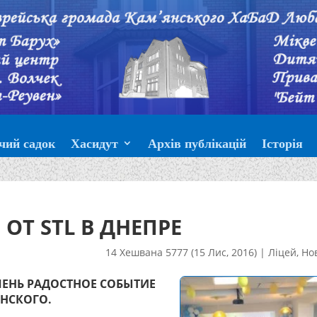
чий садок
Хасидут
Архів публікацій
Історія
ОТ STL В ДНЕПРЕ
14 Хешвана 5777 (15 Лис, 2016)
|
Ліцей
,
Но
ЕНЬ РАДОСТНОЕ СОБЫТИЕ
ЕНСКОГО.