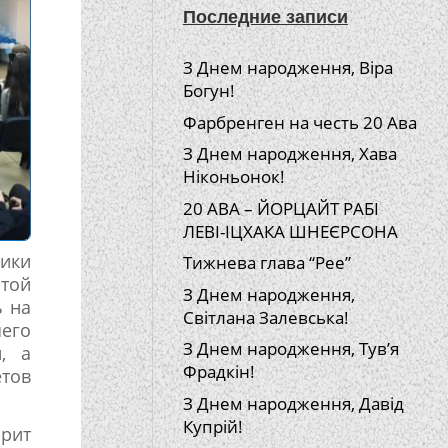
Последние записи
З Днем народження, Віра
Богун!
Фарбренген на честь 20 Ава
З Днем народження, Хава
Ніконьонок!
20 АВА – ЙОРЦАЙТ РАБІ
ЛЕВІ-ІЦХАКА ШНЕЄРСОНА
ики
Тижнева глава “Рее”
той
З Днем народження,
ь на
Світлана Залевська!
его
З Днем народження, Тув’я
, а
Фрадкін!
етов
З Днем народження, Давід
Купрій!
рит