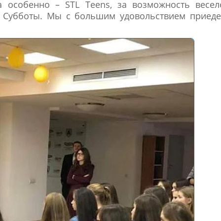
а особенно – STL Teens, за возможность весел
й Субботы. Мы с большим удовольствием приеде