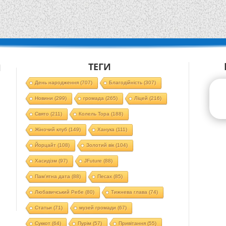
ТЕГИ
Й
День народження
(707)
Благодійність
(307)
Новини
(299)
громада
(265)
Ліцей
(216)
Свято
(211)
Колель Тора
(188)
Жіночий клуб
(149)
Ханука
(111)
Йорцайт
(108)
Золотий вік
(104)
Хасидізм
(97)
JFuture
(88)
Пам'ятна дата
(88)
Песах
(85)
Любавичський Ребе
(80)
Тижнева глава
(74)
Статьи
(71)
музей громади
(67)
Суккот
(64)
Пурім
(57)
Привітання
(55)