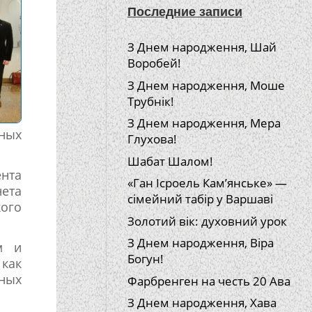
Последние записи
З Днем народження, Шай
Воробей!
З Днем народження, Моше
Трубнік!
З Днем народження, Мера
ных
Глухова!
Шабат Шалом!
ента
«Ган Ісроель Кам’янське» —
ета
сімейний табір у Варшаві
кого
Золотий вік: духовний урок
З Днем народження, Віра
м и
Богун!
как
ных
Фарбренген на честь 20 Ава
З Днем народження, Хава