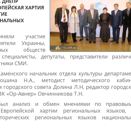
. ДНЕПР
ОПЕЙСКАЯ ХАРТИЯ
ТИЕ
ОНАЛЬНЫХ
няли участие
ятели Украины,
урных обществ
специалисты, депутаты, представители различ
тники СМИ.
Каменского начальник отдела культуры департам
шина Н.А., методист методического кабин
 городского совета Долина Л.Н, редактор городс
ВК «Ор-Авнер» Овчинникова Т.Н.
 был анализ и обмен мнениями по правовы
Европейской хартии региональных языков, 
торических региональных языков националь