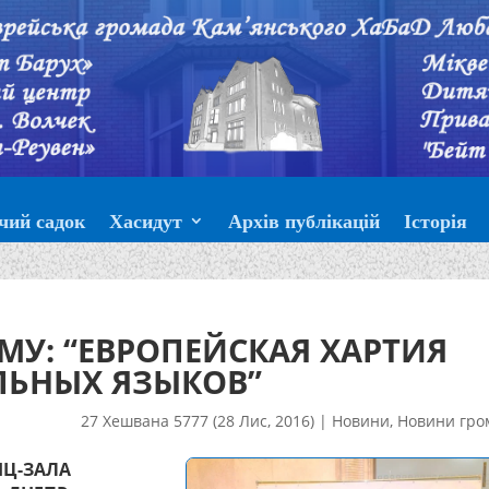
чий садок
Хасидут
Архів публікацій
Історія
МУ: “ЕВРОПЕЙСКАЯ ХАРТИЯ
ЛЬНЫХ ЯЗЫКОВ”
27 Хешвана 5777 (28 Лис, 2016)
|
Новини
,
Новини гро
НЦ-ЗАЛА