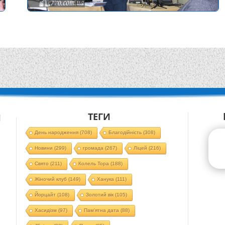
ТЕГИ
Й
День народження
(708)
Благодійність
(308)
Новини
(299)
громада
(267)
Ліцей
(216)
Свято
(211)
Колель Тора
(188)
Жіночий клуб
(149)
Ханука
(111)
Йорцайт
(108)
Золотий вік
(105)
Хасидізм
(97)
Пам'ятна дата
(88)