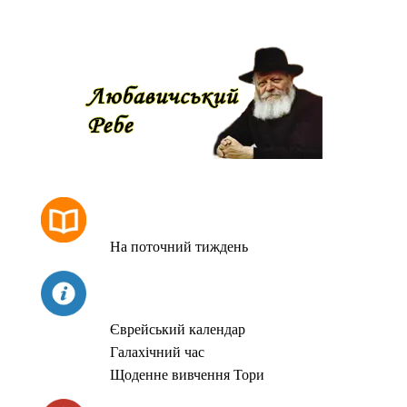
РОЗКЛАД МОЛИТОВ
На поточний тиждень
СЬОГОДНІ
Єврейський календар
Галахічний час
Щоденне вивчення Тори