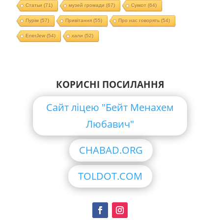
Статьи
(71)
музей громади
(67)
Суккот
(64)
Пурім
(57)
Привітання
(55)
Про нас говорять
(54)
EnerJew
(54)
хали
(52)
КОРИСНІ ПОСИЛАННЯ
Сайт ліцею "Бейт Менахем
Любавич"
CHABAD.ORG
TOLDOT.COM