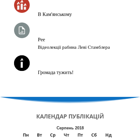
ЧАС ЗАПАЛЮВАННЯ СВІЧОК
В Кам'янському
ТИЖНЕВА ГЛАВА ТОРИ
Рее
Відеолекції рабина Леві Стамблера
ЙОРЦАЙТИ У СЕРПНІ
Громада тужить!
КАЛЕНДАР
ПУБЛІКАЦІЙ
Серпень 2018
Пн
Вт
Ср
Чт
Пт
Сб
Нд