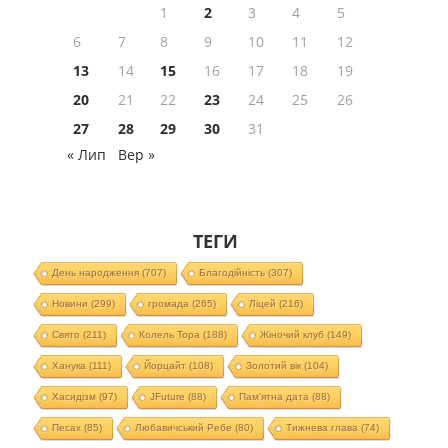
1
2
3
4
5
6
7
8
9
10
11
12
13
14
15
16
17
18
19
20
21
22
23
24
25
26
27
28
29
30
31
« Лип
Вер »
ТЕГИ
День народження
(707)
Благодійність
(307)
Новини
(299)
громада
(265)
Ліцей
(216)
Свято
(211)
Колель Тора
(188)
Жіночий клуб
(149)
Ханука
(111)
Йорцайт
(108)
Золотий вік
(104)
Хасидізм
(97)
JFuture
(88)
Пам'ятна дата
(88)
Песах
(85)
Любавичський Ребе
(80)
Тижнева глава
(74)