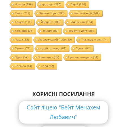
Новини
(299)
громада
(265)
Ліцей
(216)
Свято
(211)
Колель Тора
(188)
Жіночий клуб
(149)
Ханука
(111)
Йорцайт
(108)
Золотий вік
(104)
Хасидізм
(97)
JFuture
(88)
Пам'ятна дата
(88)
Песах
(85)
Любавичський Ребе
(80)
Тижнева глава
(74)
Статьи
(71)
музей громади
(67)
Суккот
(64)
Пурім
(57)
Привітання
(55)
Про нас говорять
(54)
EnerJew
(54)
хали
(52)
КОРИСНІ ПОСИЛАННЯ
Сайт ліцею "Бейт Менахем
Любавич"