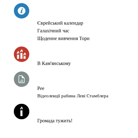
СЬОГОДНІ
Єврейський календар
Галахічний час
Щоденне вивчення Тори
ЧАС ЗАПАЛЮВАННЯ СВІЧОК
В Кам'янському
ТИЖНЕВА ГЛАВА ТОРИ
Рее
Відеолекції рабина Леві Стамблера
ЙОРЦАЙТИ У СЕРПНІ
Громада тужить!