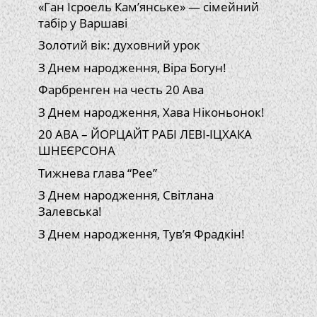
«Ган Ісроель Кам’янське» — сімейний
табір у Варшаві
Золотий вік: духовний урок
З Днем народження, Віра Богун!
Фарбренген на честь 20 Ава
З Днем народження, Хава Ніконьонок!
20 АВА – ЙОРЦАЙТ РАБІ ЛЕВІ-ІЦХАКА
ШНЕЄРСОНА
Тижнева глава “Рее”
З Днем народження, Світлана
Залевська!
З Днем народження, Тув’я Фрадкін!