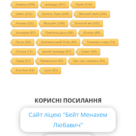
Новини
(299)
громада
(267)
Ліцей
(216)
Свято
(211)
Колель Тора
(188)
Жіночий клуб
(149)
Ханука
(111)
Йорцайт
(108)
Золотий вік
(105)
Хасидізм
(97)
Пам'ятна дата
(88)
JFuture
(88)
Песах
(85)
Любавичський Ребе
(80)
Тижнева глава
(74)
Статьи
(71)
музей громади
(67)
Суккот
(64)
Пурім
(57)
Привітання
(55)
Про нас говорять
(54)
EnerJew
(54)
хали
(53)
КОРИСНІ ПОСИЛАННЯ
Сайт ліцею "Бейт Менахем
Любавич"