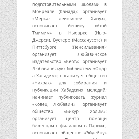
подготовительными школами в
Монреале (Канада); организует
«Мерказ леиньяней Хинух»;
основывает йешиву «Ахэй
Тмимим» в Ньюарке (Нью-
Джерси), Вустере (Массачусетс) и
Питтсбурге (Пенсильвания);
организует Любавичское
издательство «Кеот»; организует
Любавическую библиотеку «Оцар
а-Хасидим»; организует общество
«Нихоах» для собирания и
публикации Хабадских мелодий;
начинает публиковать журнал
«Ковец Любавич»; организует
общество «Бикур Холим»;
организует центр помощи
беженцам с филиалом в Париже;
основывает общество «Эйдейну»