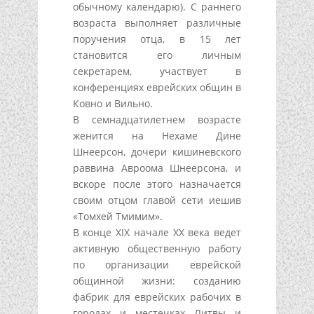
обычному календарю). С раннего
возраста выполняет различные
поручения отца, в 15 лет
становится его личным
секретарем, участвует в
конференциях еврейских общин в
Ковно и Вильно.
В семнадцатилетнем возрасте
женится на Нехаме Дине
Шнеерсон, дочери кишиневского
раввина Авроома Шнеерсона, и
вскоре после этого назначается
своим отцом главой сети иешив
«Томхей Тмимим».
В конце XIX начале XX века ведет
активную общественную работу
по организации еврейской
общинной жизни: созданию
фабрик для еврейских рабочих в
городах и местечках Литвы и