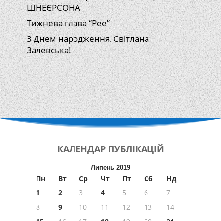
ШНЕЄРСОНА
Тижнева глава “Рее”
З Днем народження, Світлана
Залевська!
КАЛЕНДАР
ПУБЛІКАЦІЙ
Липень 2019
Пн
Вт
Ср
Чт
Пт
Сб
Нд
1
2
3
4
5
6
7
8
9
10
11
12
13
14