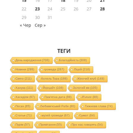
15
16
17
18
19
20
21
22
23
24
25
26
27
28
29
30
31
« Чер
Сер »
ТЕГИ
День народження
(706)
Благодійність
(308)
Новини
(299)
громада
(267)
Ліцей
(216)
Свято
(211)
Колель Тора
(188)
Жіночий клуб
(149)
Ханука
(111)
Йорцайт
(108)
Золотий вік
(105)
Хасидізм
(97)
Пам'ятна дата
(88)
JFuture
(88)
Песах
(85)
Любавичський Ребе
(80)
Тижнева глава
(74)
Статьи
(71)
музей громади
(67)
Суккот
(64)
Пурім
(57)
Привітання
(55)
Про нас говорять
(54)