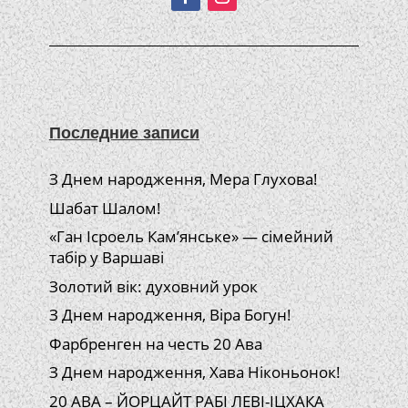
Последние записи
З Днем народження, Мера Глухова!
Шабат Шалом!
«Ган Ісроель Кам’янське» — сімейний
табір у Варшаві
Золотий вік: духовний урок
З Днем народження, Віра Богун!
Фарбренген на честь 20 Ава
З Днем народження, Хава Ніконьонок!
20 АВА – ЙОРЦАЙТ РАБІ ЛЕВІ-ІЦХАКА