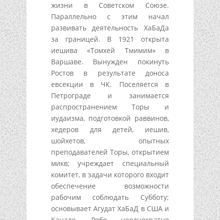
жизни в Советском Союзе.
Параллельно с этим начал
развивать деятельность ХаБаДа
за границей. В 1921 открыта
иешива «Томхей Тмимим» в
Варшаве. Вынужден покинуть
Ростов в результате доноса
евсекции в ЧК. Поселяется в
Петрограде и занимается
распространением Торы и
иудаизма, подготовкой раввинов,
хедеров для детей, иешив,
шойхетов, опытных
преподавателей Торы, открытием
микв; учреждает специальный
комитет, в задачи которого входит
обеспечение возможности
рабочим соблюдать Субботу;
основывает Агудат ХаБаД в США и
Канаде. Ребе неоднократно