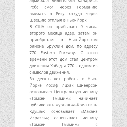
адмирала Вильгельма Канариса,
Ребе смог через Германию
выехать в Ригу, откуда через
Швецию отплыл в Нью-Йорк.
В США он прибывает 9 числа
второго месяца адар, затем он
приобретает в Нью-Йоркском
районе Бруклин дом, по адресу
770 Eastern Parkway. С этого
времени этот дом стал центром
движения Хабад, а 770 – одним из
символов движения.
За десять лет работы в Нью-
Йорке Иосиф Ицхак Шнеерсон
основывает Центральную иешиву
«Томхей Тмимим»; начинает
публиковать журнал «а-Криа вэ а-
Кдуша»; основывает «Маханэ
Исраэль»; основывает иешиву
«Томхей Тмимим» с