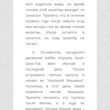
кого родители живы, на время
чтения этой молитвы выходит из
синагоги. Принято, что в течение
первого года после смерти отца
или матери сын во время чтения
молитвы Изкор остается в
синагоге, но саму молитву не
читает.
6. Основатель хасидского
движения рабби Исраэль Баал-
Шем-Тов ввел обычай в
последний день Песаха
устраивать третью трапезу и
назвал ее “трапезой Машиаха”,
поскольку в этот день земля
озаряется светом Машиаха.
Принято начинать эту трапезу
после Минхи, и в ходе ее
выпивают четыре бокала вина –