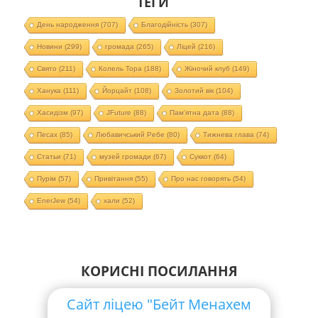
ТЕГИ
День народження
(707)
Благодійність
(307)
Новини
(299)
громада
(265)
Ліцей
(216)
Свято
(211)
Колель Тора
(188)
Жіночий клуб
(149)
Ханука
(111)
Йорцайт
(108)
Золотий вік
(104)
Хасидізм
(97)
JFuture
(88)
Пам'ятна дата
(88)
Песах
(85)
Любавичський Ребе
(80)
Тижнева глава
(74)
Статьи
(71)
музей громади
(67)
Суккот
(64)
Пурім
(57)
Привітання
(55)
Про нас говорять
(54)
EnerJew
(54)
хали
(52)
КОРИСНІ ПОСИЛАННЯ
Сайт ліцею "Бейт Менахем