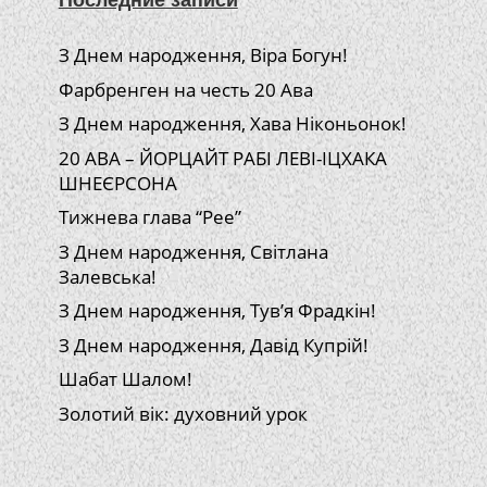
Последние записи
З Днем народження, Віра Богун!
Фарбренген на честь 20 Ава
З Днем народження, Хава Ніконьонок!
20 АВА – ЙОРЦАЙТ РАБІ ЛЕВІ-ІЦХАКА
ШНЕЄРСОНА
Тижнева глава “Рее”
З Днем народження, Світлана
Залевська!
З Днем народження, Тув’я Фрадкін!
З Днем народження, Давід Купрій!
Шабат Шалом!
Золотий вік: духовний урок