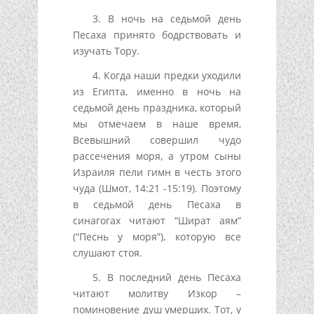
3. В ночь на седьмой день
Песаха принято бодрствовать и
изучать Тору.
4. Когда наши предки уходили
из Египта, именно в ночь на
седьмой день праздника, который
мы отмечаем в наше время,
Всевышний совершил чудо
рассечения моря, а утром сыны
Израиля пели гимн в честь этого
чуда (Шмот, 14:21 -15:19). Поэтому
в седьмой день Песаха в
синагогах читают “Шират аям”
(“Песнь у моря”), которую все
слушают стоя.
5. В последний день Песаха
читают молитву Изкор –
поминовение душ умерших. Тот, у