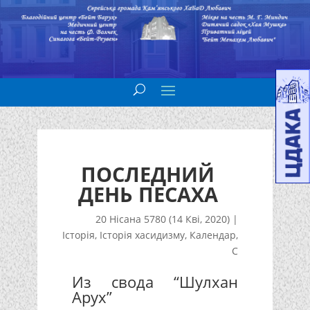
ПОСЛЕДНИЙ
ДЕНЬ ПЕСАХА
20 Нісана 5780 (14 Кві, 2020)
|
Історія
,
Історія хасидизму
,
Календар
,
С
Из свода “Шулхан
Арух”