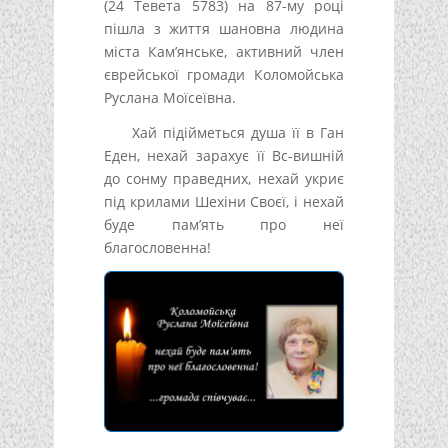
(24 Тевета 5783) на 87-му році
пішла з життя шановна людина
міста Кам’янське, активний член
єврейської громади Коломойська
Руслана Моїсеївна.
Хай підійметься душа її в Ган
Еден, нехай зарахує її Вс-вишній
до сонму праведних, нехай укриє
під крилами Шехіни Своєї, і нехай
буде пам’ять про неї
благословенна!