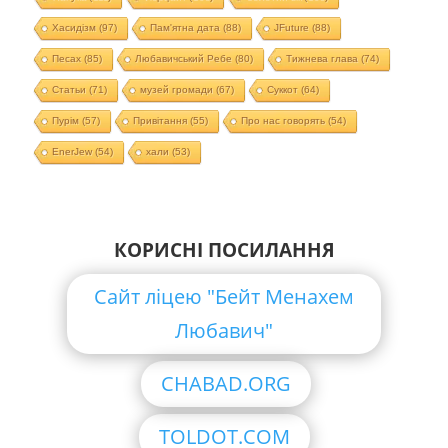
Хасидізм
(97)
Пам'ятна дата
(88)
JFuture
(88)
Песах
(85)
Любавичський Ребе
(80)
Тижнева глава
(74)
Статьи
(71)
музей громади
(67)
Суккот
(64)
Пурім
(57)
Привітання
(55)
Про нас говорять
(54)
EnerJew
(54)
хали
(53)
КОРИСНІ ПОСИЛАННЯ
Сайт ліцею "Бейт Менахем
Любавич"
CHABAD.ORG
TOLDOT.COM