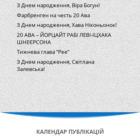
З Днем народження, Віра Богун!
Фарбренген на честь 20 Ава
З Днем народження, Хава Ніконьонок!
20 АВА – ЙОРЦАЙТ РАБІ ЛЕВІ-ІЦХАКА
ШНЕЄРСОНА
Тижнева глава “Рее”
З Днем народження, Світлана
Залевська!
КАЛЕНДАР
ПУБЛІКАЦІЙ