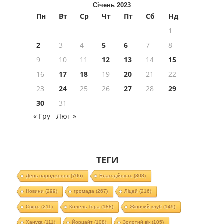
Січень 2023
Пн
Вт
Ср
Чт
Пт
Сб
Нд
1
2
3
4
5
6
7
8
9
10
11
12
13
14
15
16
17
18
19
20
21
22
23
24
25
26
27
28
29
30
31
« Гру
Лют »
ТЕГИ
День народження
(706)
Благодійність
(308)
Новини
(299)
громада
(267)
Ліцей
(216)
Свято
(211)
Колель Тора
(188)
Жіночий клуб
(149)
Ханука
(111)
Йорцайт
(108)
Золотий вік
(105)