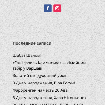
Последние записи
Шабат Шалом!
«Ган Ісроель Кам’янське» — сімейний
табір у Варшаві
Золотий вік: духовний урок
З Днем народження, Віра Богун!
Фарбренген на честь 20 Ава
З Днем народження, Хава Ніконьонок!
20 АВА – ЙОРЦАЙТ РАБІ ЛЕВІ-ІЦХАКА