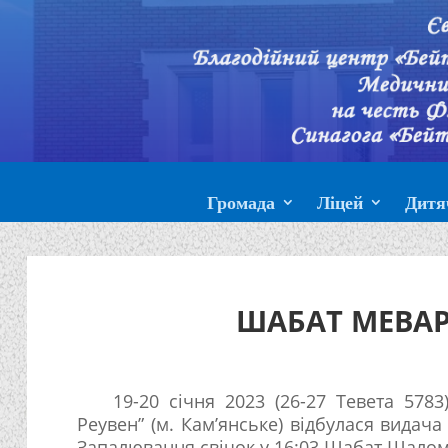
Громада
Ліцей
Дитя
ШАБАТ МЕВАР
19-20 січня 2023 (26-27 Тевета 5783
Реувен” (м. Кам’янське) відбулася видач
Запалювання свічок у 16:03 Шабат Шалом