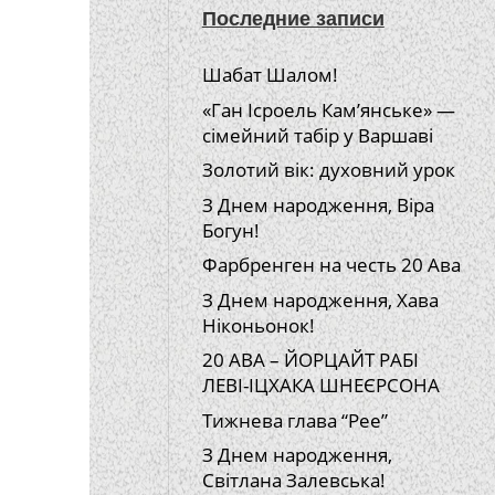
Последние записи
Шабат Шалом!
«Ган Ісроель Кам’янське» —
сімейний табір у Варшаві
Золотий вік: духовний урок
З Днем народження, Віра
Богун!
Фарбренген на честь 20 Ава
З Днем народження, Хава
Ніконьонок!
20 АВА – ЙОРЦАЙТ РАБІ
ЛЕВІ-ІЦХАКА ШНЕЄРСОНА
Тижнева глава “Рее”
З Днем народження,
Світлана Залевська!