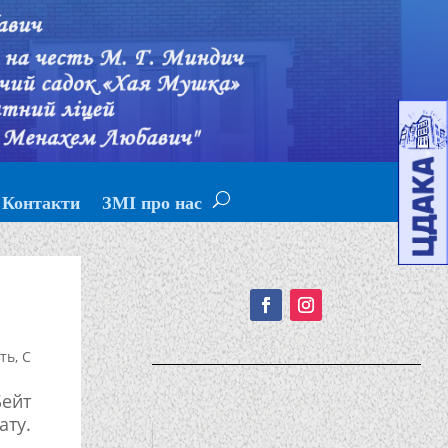
Контакти
ЗМІ про нас
Подписывайтесь!
сть
,
С
Бейт
ату.