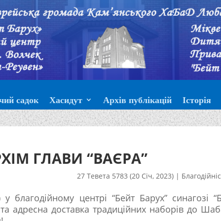
чий садок
Хасидут
Архів публікацій
Історія
ХІМ ГЛАВИ “ВАЄРА”
27 Тевета 5783 (20 Січ, 2023)
|
Благодійні
) у благодійному центрі “Бейт Барух” синагозі “
а та адресна доставка традиційних наборів до Шаб
!