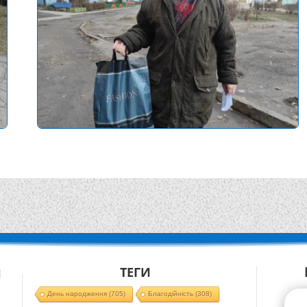
ТЕГИ
Й
День народження
(705)
Благодійність
(308)