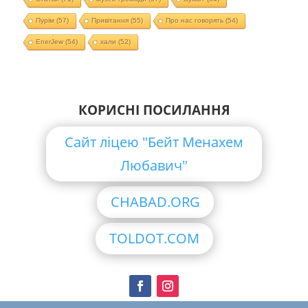
Пурім
(57)
Привітання
(55)
Про нас говорять
(54)
EnerJew
(54)
хали
(52)
КОРИСНІ ПОСИЛАННЯ
Сайт ліцею "Бейт Менахем
Любавич"
CHABAD.ORG
TOLDOT.COM