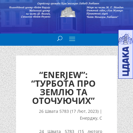
“ENERJEW”:
“ТУРБОТА ПРО
ЗЕМЛЮ ТА
ОТОЧУЮЧИХ”
26 Швата 5783 (17 Лют, 2023)
|
Енерджу
,
С
24 Швата 5783 (15 лютого