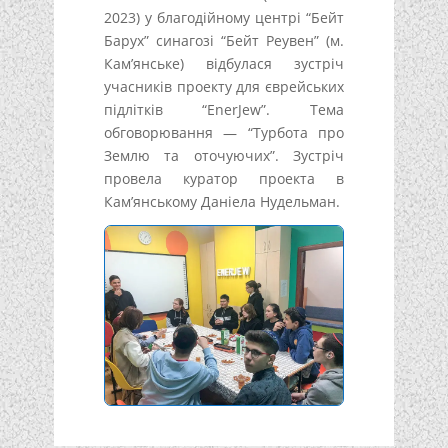
2023) у благодійному центрі “Бейт
Барух” синагозі “Бейт Реувен” (м.
Кам’янське) відбулася зустріч
учасників проекту для єврейських
підлітків “EnerJew”. Тема
обговорювання — “Турбота про
Землю та оточуючих”. Зустріч
провела куратор проекта в
Кам’янському Даніела Нудельман.