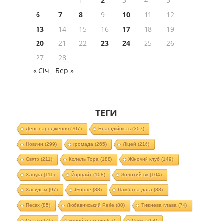
1
2
3
4
5
6
7
8
9
10
11
12
13
14
15
16
17
18
19
20
21
22
23
24
25
26
27
28
« Січ
Бер »
ТЕГИ
День народження
(707)
Благодійність
(307)
Новини
(299)
громада
(265)
Ліцей
(216)
Свято
(211)
Колель Тора
(188)
Жіночий клуб
(149)
Ханука
(111)
Йорцайт
(108)
Золотий вік
(104)
Хасидізм
(97)
JFuture
(88)
Пам'ятна дата
(88)
Песах
(85)
Любавичський Ребе
(80)
Тижнева глава
(74)
Статьи
(71)
музей громади
(67)
Суккот
(64)