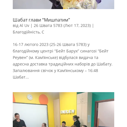
Шабат глави “Мишпатим”
від
Al Uv
|
26 Швата 5783 (Лют 17, 2023)
|
Благодійність
,
С
16-17 лютого 2023 (25-26 Швата 5783) у
благодійному центрі “Бейт Барух” синагозі “Бейт
Реувен” (м. Кам’янське) відбулася видача та
адресна доставка традиційних наборів до Шабату.
Запалювання свічок у Кам’янському – 16:48
Шабат...