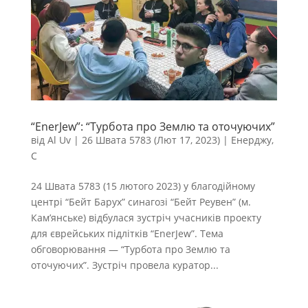
“EnerJew”: “Турбота про Землю та оточуючих”
від
Al Uv
|
26 Швата 5783 (Лют 17, 2023)
|
Енерджу
,
С
24 Швата 5783 (15 лютого 2023) у благодійному
центрі “Бейт Барух” синагозі “Бейт Реувен” (м.
Кам’янське) відбулася зустріч учасників проекту
для єврейських підлітків “EnerJew”. Тема
обговорювання — “Турбота про Землю та
оточуючих”. Зустріч провела куратор...