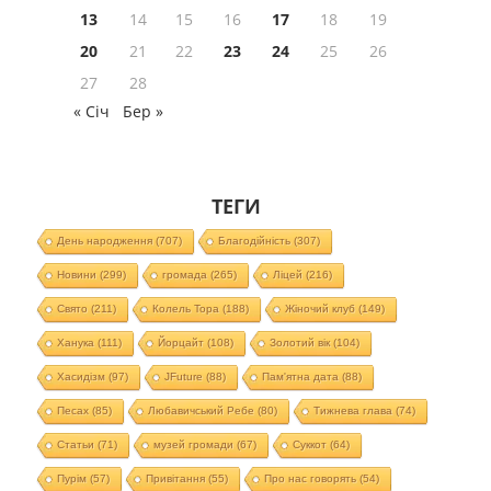
13
14
15
16
17
18
19
20
21
22
23
24
25
26
27
28
« Січ
Бер »
ТЕГИ
День народження
(707)
Благодійність
(307)
Новини
(299)
громада
(265)
Ліцей
(216)
Свято
(211)
Колель Тора
(188)
Жіночий клуб
(149)
Ханука
(111)
Йорцайт
(108)
Золотий вік
(104)
Хасидізм
(97)
JFuture
(88)
Пам'ятна дата
(88)
Песах
(85)
Любавичський Ребе
(80)
Тижнева глава
(74)
Статьи
(71)
музей громади
(67)
Суккот
(64)
Пурім
(57)
Привітання
(55)
Про нас говорять
(54)