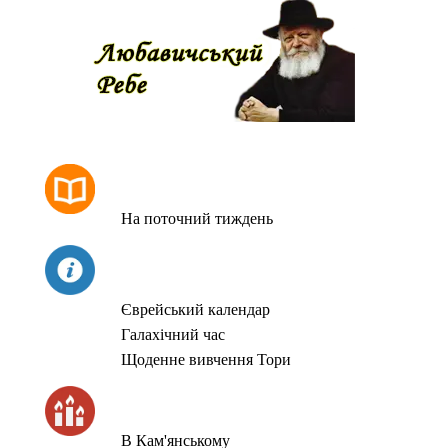
РОЗКЛАД МОЛИТОВ
На поточний тиждень
СЬОГОДНІ
Єврейський календар
Галахічний час
Щоденне вивчення Тори
ЧАС ЗАПАЛЮВАННЯ СВІЧОК
В Кам'янському