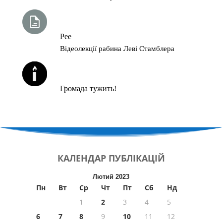
ТИЖНЕВА ГЛАВА ТОРИ
Рее
Відеолекції рабина Леві Стамблера
ЙОРЦАЙТИ У СЕРПНІ
Громада тужить!
КАЛЕНДАР
ПУБЛІКАЦІЙ
Лютий 2023
Пн
Вт
Ср
Чт
Пт
Сб
Нд
1
2
3
4
5
6
7
8
9
10
11
12