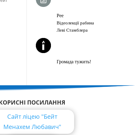
Бейт
ГЛАВА ТОРИ
Рее
Відеолекції рабина
Леві Стамблера
ЙОРЦАЙТИ У
СЕРПНІ
Громада тужить!
КОРИСНІ ПОСИЛАННЯ
Сайт ліцею "Бейт
Менахем Любавич"