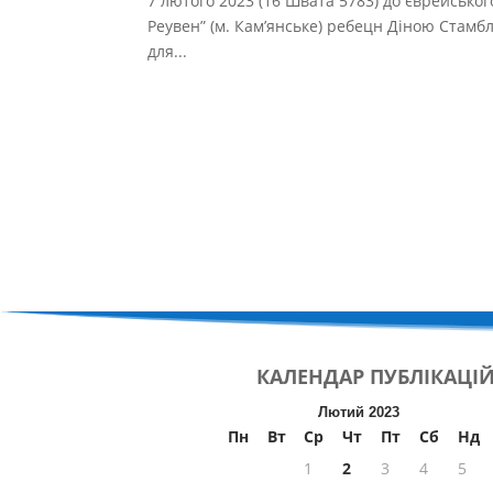
7 лютого 2023 (16 Швата 5783) до єврейськог
Реувен” (м. Кам’янське) ребецн Діною Стамб
для...
КАЛЕНДАР
ПУБЛІКАЦІ
Лютий 2023
Пн
Вт
Ср
Чт
Пт
Сб
Нд
1
2
3
4
5