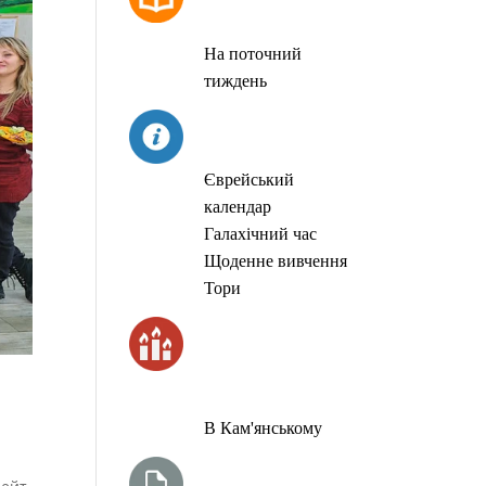
МОЛИТОВ
На поточний
тиждень
СЬОГОДНІ
Єврейський
календар
Галахічний час
Щоденне вивчення
Тори
ЧАС
ЗАПАЛЮВАННЯ
СВІЧОК
В Кам'янському
ТИЖНЕВА