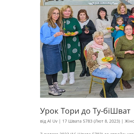
Урок Тори до Ту-біШват
від
Al Uv
|
17 Швата 5783 (Лют 8, 2023)
|
Жін