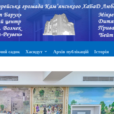
чий садок
Хасидут
Архів публікацій
Історія