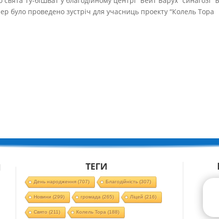
о свята Ту-біШват у благодійному центрі “Бейт Барух” синагозі “
лер було проведено зустріч для учасниць проекту “Колель Тора
ТЕГИ
Й
День народження
(707)
Благодійність
(307)
Новини
(299)
громада
(265)
Ліцей
(216)
Свято
(211)
Колель Тора
(188)