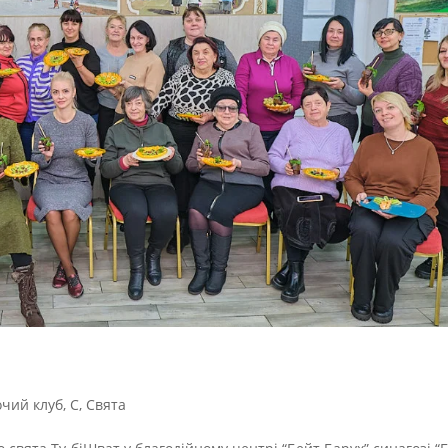
очий клуб
,
С
,
Свята