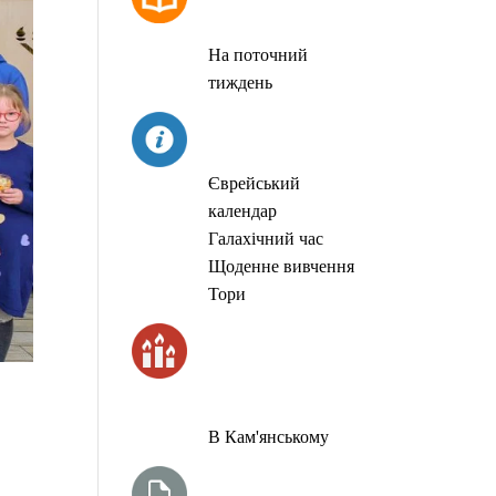
МОЛИТОВ
На поточний
тиждень
СЬОГОДНІ
Єврейський
календар
Галахічний час
Щоденне вивчення
Тори
ЧАС
ЗАПАЛЮВАННЯ
СВІЧОК
В Кам'янському
ТИЖНЕВА