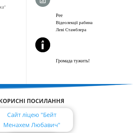
ГЛАВА ТОРИ
ка”
Рее
Відеолекції рабина
Леві Стамблера
ЙОРЦАЙТИ У
СЕРПНІ
Громада тужить!
КОРИСНІ ПОСИЛАННЯ
Сайт ліцею "Бейт
Менахем Любавич"