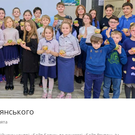
’янського
вята