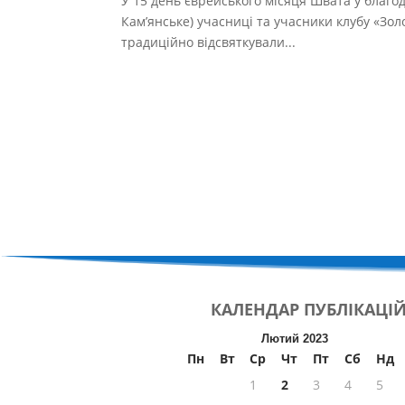
У 15 день єврейського місяця Швата у благод
Кам’янське) учасниці та учасники клубу «Зол
традиційно відсвяткували...
КАЛЕНДАР
ПУБЛІКАЦІ
Лютий 2023
Пн
Вт
Ср
Чт
Пт
Сб
Нд
1
2
3
4
5