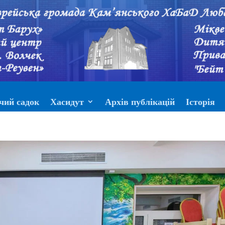
чий садок
Хасидут
Архів публікацій
Історія