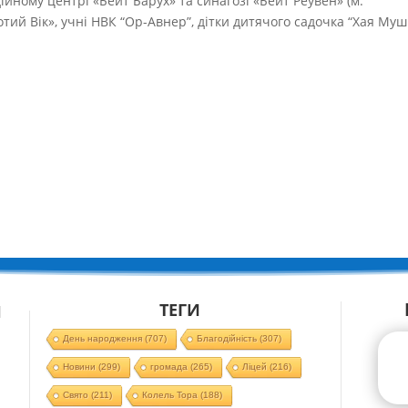
ійному центрі «Бейт Барух» та синагозі «Бейт Реувен» (м.
отий Вік», учні НВК “Ор-Авнер”, дітки дитячого садочка “Хая Муш
ТЕГИ
Й
День народження
(707)
Благодійність
(307)
Новини
(299)
громада
(265)
Ліцей
(216)
Свято
(211)
Колель Тора
(188)