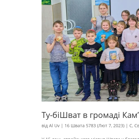
Ту-біШват в громаді Кам
від
Al Uv
|
16 Швата 5783 (Лют 7, 2023)
|
С
,
С