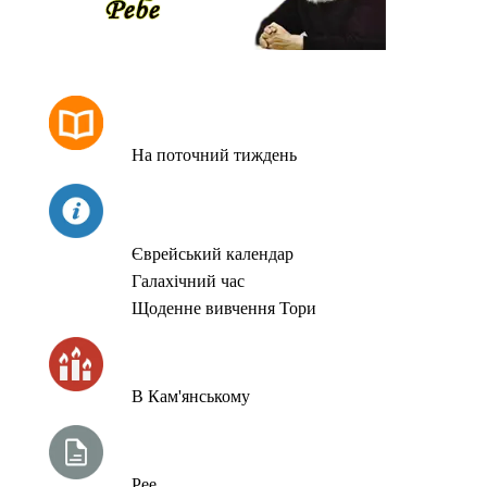
РОЗКЛАД МОЛИТОВ
На поточний тиждень
СЬОГОДНІ
Єврейський календар
Галахічний час
Щоденне вивчення Тори
ЧАС ЗАПАЛЮВАННЯ СВІЧОК
В Кам'янському
ТИЖНЕВА ГЛАВА ТОРИ
Рее