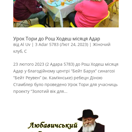
Урок Тори до Рош Ходеш місяця Адар
від
Al Uv
|
3 Adar 5783 (Лют 24, 2023)
|
Жіночий
клуб
,
С
23 лютого 2023 (2 Адара 5783) до Рош Ходеш місяця
Адар у благодійному центрі “Бейт Барух” синагозі
“Бейт Реувен” (м. Кам’янське) ребецн Діною
Стамблер було проведено Урок Тори для учасниць
проекту “Золотий вік для...