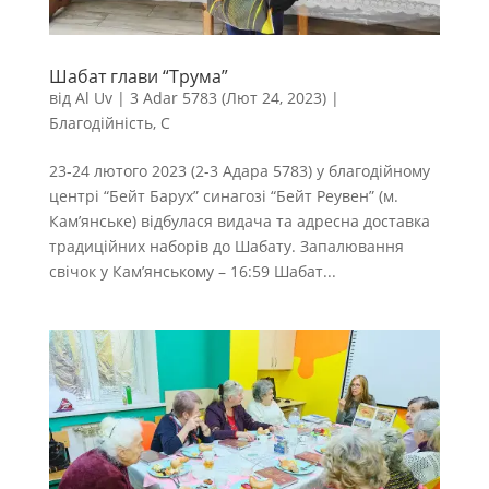
Шабат глави “Трума”
від
Al Uv
|
3 Adar 5783 (Лют 24, 2023)
|
Благодійність
,
С
23-24 лютого 2023 (2-3 Адара 5783) у благодійному
центрі “Бейт Барух” синагозі “Бейт Реувен” (м.
Кам’янське) відбулася видача та адресна доставка
традиційних наборів до Шабату. Запалювання
свічок у Кам’янському – 16:59 Шабат...