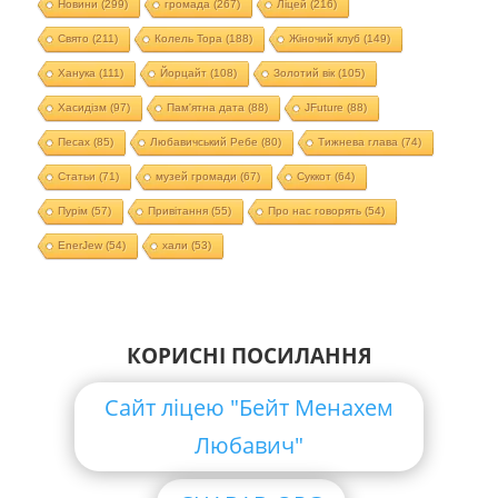
Новини
(299)
громада
(267)
Ліцей
(216)
Свято
(211)
Колель Тора
(188)
Жіночий клуб
(149)
Ханука
(111)
Йорцайт
(108)
Золотий вік
(105)
Хасидізм
(97)
Пам'ятна дата
(88)
JFuture
(88)
Песах
(85)
Любавичський Ребе
(80)
Тижнева глава
(74)
Статьи
(71)
музей громади
(67)
Суккот
(64)
Пурім
(57)
Привітання
(55)
Про нас говорять
(54)
EnerJew
(54)
хали
(53)
КОРИСНІ ПОСИЛАННЯ
Сайт ліцею "Бейт Менахем
Любавич"