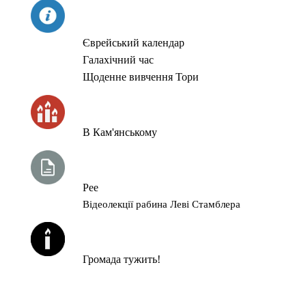
СЬОГОДНІ
Єврейський календар
Галахічний час
Щоденне вивчення Тори
ЧАС ЗАПАЛЮВАННЯ СВІЧОК
В Кам'янському
ТИЖНЕВА ГЛАВА ТОРИ
Рее
Відеолекції рабина Леві Стамблера
ЙОРЦАЙТИ У СЕРПНІ
Громада тужить!