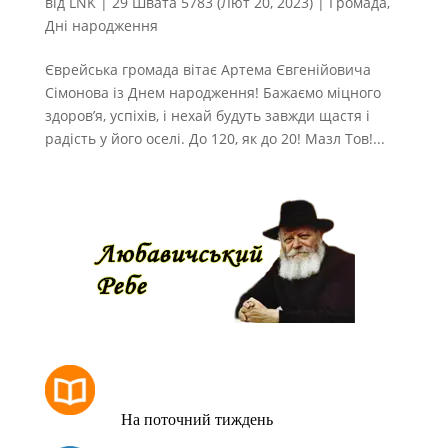
від
LNK
|
29 Швата 5783 (Лют 20, 2023)
|
Громада
,
Дні народження
Єврейська громада вітає Артема Євгенійовича
Сімонова із Днем народження! Бажаємо міцного
здоров’я, успіхів, і нехай будуть завжди щастя і
радість у його оселі. До 120, як до 20! Мазл Тов!...
РОЗКЛАД МОЛИТОВ
На поточний тиждень