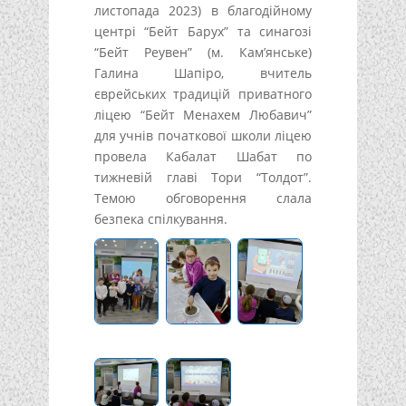
листопада 2023) в благодійному
центрі “Бейт Барух” та синагозі
“Бейт Реувен” (м. Кам’янське)
Галина Шапіро, вчитель
єврейських традицій приватного
ліцею “Бейт Менахем Любавич”
для учнів початкової школи ліцею
провела Кабалат Шабат по
тижневій главі Тори “Толдот”.
Темою обговорення слала
безпека спілкування.