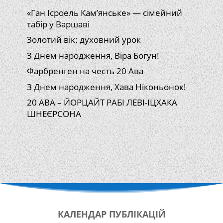
«Ган Ісроель Кам’янське» — сімейний
табір у Варшаві
Золотий вік: духовний урок
З Днем народження, Віра Богун!
Фарбренген на честь 20 Ава
З Днем народження, Хава Ніконьонок!
20 АВА – ЙОРЦАЙТ РАБІ ЛЕВІ-ІЦХАКА
ШНЕЄРСОНА
КАЛЕНДАР
ПУБЛІКАЦІЙ