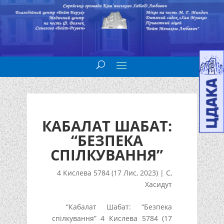
КАБАЛАТ ШАБАТ:
“БЕЗПЕКА
СПІЛКУВАННЯ”
4 Кислева 5784 (17 Лис, 2023)
|
С
,
Хасидут
“Кабалат Шабат: “Безпека
спілкування” 4 Кислева 5784 (17