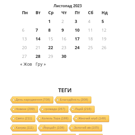
Листопад 2023
Пн
Вт
Ср
Чт
Пт
Сб
Нд
1
2
3
4
5
6
7
8
9
10
11
12
13
14
15
16
17
18
19
20
21
22
23
24
25
26
27
28
29
30
« Жов
Гру »
ТЕГИ
День народження
(708)
Благодійність
(308)
Новини
(299)
громада
(267)
Ліцей
(216)
Свято
(211)
Колель Тора
(188)
Жіночий клуб
(149)
Ханука
(111)
Йорцайт
(108)
Золотий вік
(105)