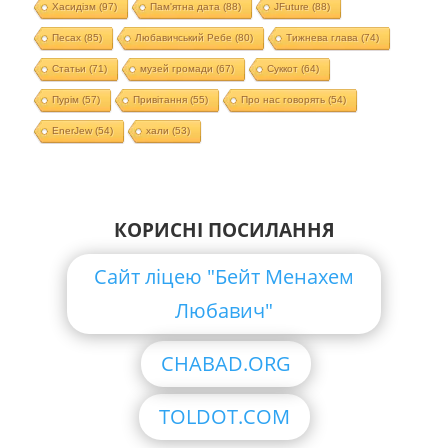
Хасидізм
(97)
Пам'ятна дата
(88)
JFuture
(88)
Песах
(85)
Любавичський Ребе
(80)
Тижнева глава
(74)
Статьи
(71)
музей громади
(67)
Суккот
(64)
Пурім
(57)
Привітання
(55)
Про нас говорять
(54)
EnerJew
(54)
хали
(53)
КОРИСНІ ПОСИЛАННЯ
Сайт ліцею "Бейт Менахем
Любавич"
CHABAD.ORG
TOLDOT.COM