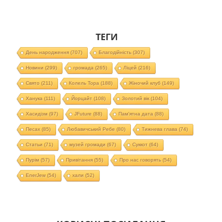
ТЕГИ
День народження
(707)
Благодійність
(307)
Новини
(299)
громада
(265)
Ліцей
(216)
Свято
(211)
Колель Тора
(188)
Жіночий клуб
(149)
Ханука
(111)
Йорцайт
(108)
Золотий вік
(104)
Хасидізм
(97)
JFuture
(88)
Пам'ятна дата
(88)
Песах
(85)
Любавичський Ребе
(80)
Тижнева глава
(74)
Статьи
(71)
музей громади
(67)
Суккот
(64)
Пурім
(57)
Привітання
(55)
Про нас говорять
(54)
EnerJew
(54)
хали
(52)