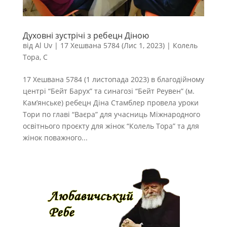
Духовні зустрічі з ребецн Діною
від
Al Uv
|
17 Хешвана 5784 (Лис 1, 2023)
|
Колель
Тора
,
С
17 Хешвана 5784 (1 листопада 2023) в благодійному
центрі “Бейт Барух” та синагозі “Бейт Реувен” (м.
Кам’янське) ребецн Діна Стамблер провела уроки
Тори по главі “Ваєра” для учасниць Міжнародного
освітнього проєкту для жінок “Колель Тора” та для
жінок поважного...