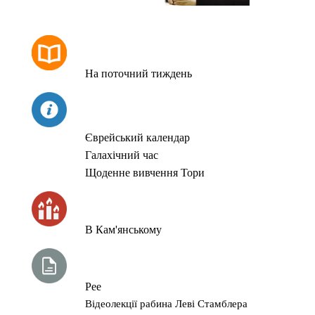
РОЗКЛАД МОЛИТОВ
На поточний тиждень
СЬОГОДНІ
Єврейський календар
Галахічний час
Щоденне вивчення Тори
ЧАС ЗАПАЛЮВАННЯ СВІЧОК
В Кам'янському
ТИЖНЕВА ГЛАВА ТОРИ
Рее
Відеолекції рабина Леві Стамблера