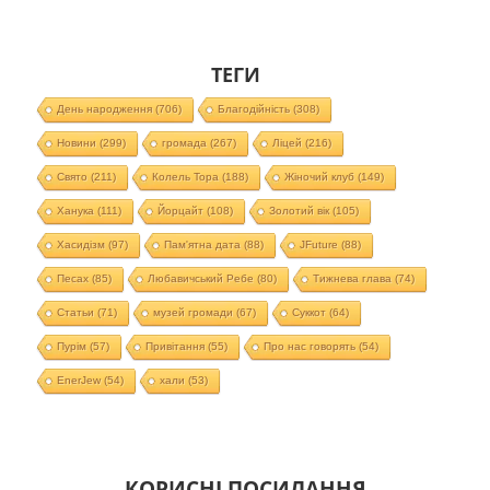
ТЕГИ
День народження
(706)
Благодійність
(308)
Новини
(299)
громада
(267)
Ліцей
(216)
Свято
(211)
Колель Тора
(188)
Жіночий клуб
(149)
Ханука
(111)
Йорцайт
(108)
Золотий вік
(105)
Хасидізм
(97)
Пам'ятна дата
(88)
JFuture
(88)
Песах
(85)
Любавичський Ребе
(80)
Тижнева глава
(74)
Статьи
(71)
музей громади
(67)
Суккот
(64)
Пурім
(57)
Привітання
(55)
Про нас говорять
(54)
EnerJew
(54)
хали
(53)
КОРИСНІ ПОСИЛАННЯ