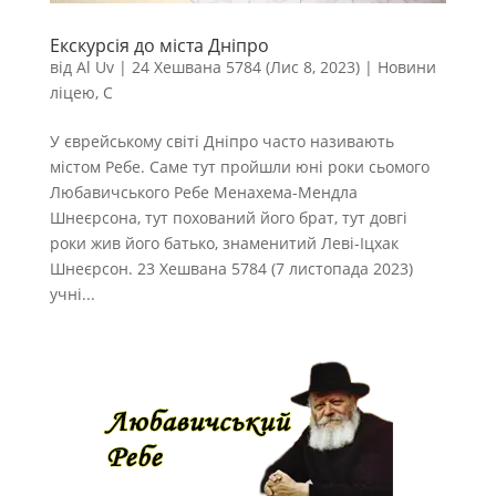
Екскурсія до міста Дніпро
від
Al Uv
|
24 Хешвана 5784 (Лис 8, 2023)
|
Новини
ліцею
,
С
У єврейському світі Дніпро часто називають
містом Ребе. Саме тут пройшли юні роки сьомого
Любавичського Ребе Менахема-Мендла
Шнеєрсона, тут похований його брат, тут довгі
роки жив його батько, знаменитий Леві-Іцхак
Шнеєрсон. 23 Хешвана 5784 (7 листопада 2023)
учні...