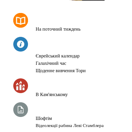
РОЗКЛАД МОЛИТОВ
На поточний тиждень
СЬОГОДНІ
Єврейський календар
Галахічний час
Щоденне вивчення Тори
ЧАС ЗАПАЛЮВАННЯ СВІЧОК
В Кам'янському
ТИЖНЕВА ГЛАВА ТОРИ
Шофтім
Відеолекції рабина Леві Стамблера