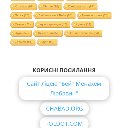
Хасидізм
(97)
JFuture
(88)
Пам'ятна дата
(88)
Песах
(85)
Любавичський Ребе
(80)
Тижнева глава
(74)
Статьи
(71)
музей громади
(67)
Суккот
(64)
Пурім
(57)
Привітання
(55)
Про нас говорять
(54)
EnerJew
(54)
хали
(52)
КОРИСНІ ПОСИЛАННЯ
Сайт ліцею "Бейт Менахем
Любавич"
CHABAD.ORG
TOLDOT.COM