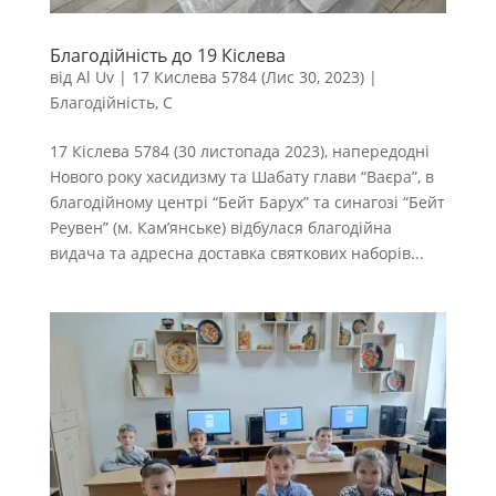
Благодійність до 19 Кіслева
від
Al Uv
|
17 Кислева 5784 (Лис 30, 2023)
|
Благодійність
,
С
17 Кіслева 5784 (30 листопада 2023), напередодні
Нового року хасидизму та Шабату глави “Ваєра”, в
благодійному центрі “Бейт Барух” та синагозі “Бейт
Реувен” (м. Кам’янське) відбулася благодійна
видача та адресна доставка святкових наборів...