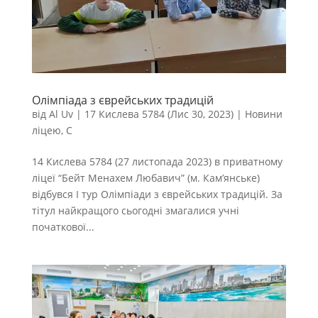
Олімпіада з єврейських традицій
від
Al Uv
|
17 Кислева 5784 (Лис 30, 2023)
|
Новини
ліцею
,
С
14 Кислева 5784 (27 листопада 2023) в приватному
ліцеї “Бейт Менахем Любавич” (м. Кам’янське)
відбувся I тур Олімпіади з єврейських традицій. За
тітул найкращого сьогодні змагалися учні
початкової...