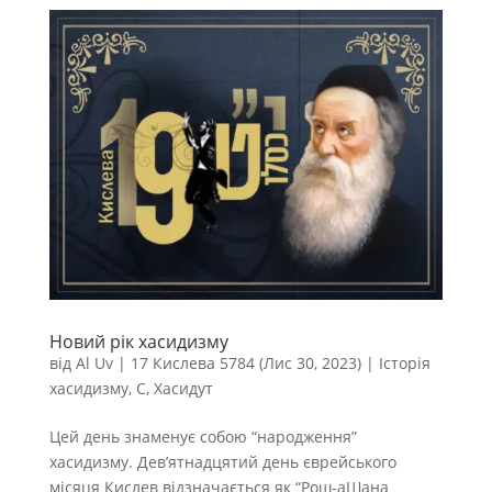
Новий рік хасидизму
від
Al Uv
|
17 Кислева 5784 (Лис 30, 2023)
|
Історія
хасидизму
,
С
,
Хасидут
Цей день знаменує собою “народження”
хасидизму. Дев’ятнадцятий день єврейського
місяця Кислев відзначається як “Рош-аШана