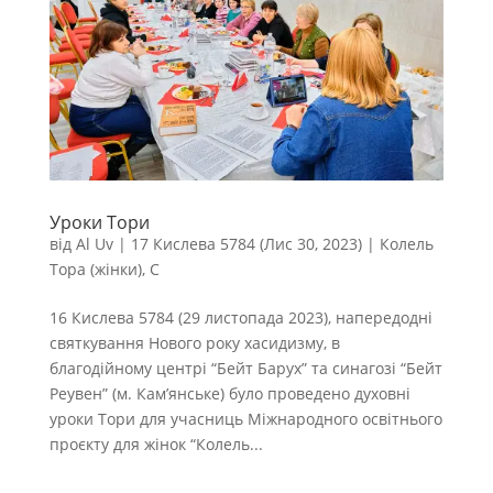
Уроки Тори
від
Al Uv
|
17 Кислева 5784 (Лис 30, 2023)
|
Колель
Тора (жінки)
,
С
16 Кислева 5784 (29 листопада 2023), напередодні
святкування Нового року хасидизму, в
благодійному центрі “Бейт Барух” та синагозі “Бейт
Реувен” (м. Кам’янське) було проведено духовні
уроки Тори для учасниць Міжнародного освітнього
проєкту для жінок “Колель...