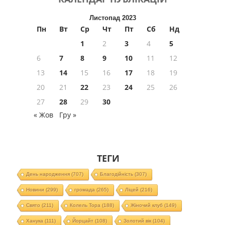
Листопад 2023
Пн
Вт
Ср
Чт
Пт
Сб
Нд
1
2
3
4
5
6
7
8
9
10
11
12
13
14
15
16
17
18
19
20
21
22
23
24
25
26
27
28
29
30
« Жов
Гру »
ТЕГИ
День народження
(707)
Благодійність
(307)
Новини
(299)
громада
(265)
Ліцей
(216)
Свято
(211)
Колель Тора
(188)
Жіночий клуб
(149)
Ханука
(111)
Йорцайт
(108)
Золотий вік
(104)