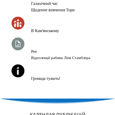
Галахічний час
Щоденне вивчення Тори
ЧАС ЗАПАЛЮВАННЯ СВІЧОК
В Кам'янському
ТИЖНЕВА ГЛАВА ТОРИ
Рее
Відеолекції рабина Леві Стамблера
ЙОРЦАЙТИ У СЕРПНІ
Громада тужить!
КАЛЕНДАР
ПУБЛІКАЦІЙ