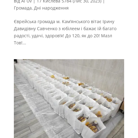
від
Al Uv
|
17 Кислева 5784 (Лис 30, 2023)
|
Громада
,
Дні народження
Єврейська громада м. Кам’янського вітає Ірину
Давидівну Савченко з юбілеем і бажає їй багато
радості, удачі, здоров’я! До 120, як до 20! Мазл
Тов!...