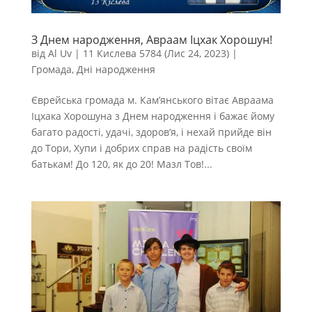
З Днем народження, Авраам Іцхак Хорошун!
від
Al Uv
|
11 Кислева 5784 (Лис 24, 2023)
|
Громада
,
Дні народження
Єврейська громада м. Кам’янського вітає Авраама
Іцхака Хорошуна з Днем народження і бажає йому
багато радості, удачі, здоров’я, і нехай прийде він
до Тори, Хупи і добрих справ на радість своїм
батькам! До 120, як до 20! Мазл Тов!...