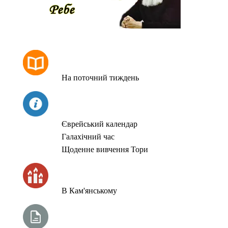
РОЗКЛАД МОЛИТОВ
На поточний тиждень
СЬОГОДНІ
Єврейський календар
Галахічний час
Щоденне вивчення Тори
ЧАС ЗАПАЛЮВАННЯ СВІЧОК
В Кам'янському
ТИЖНЕВА ГЛАВА ТОРИ