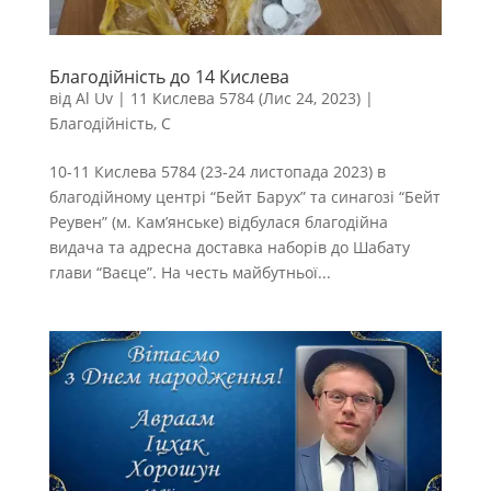
Благодійність до 14 Кислева
від
Al Uv
|
11 Кислева 5784 (Лис 24, 2023)
|
Благодійність
,
С
10-11 Кислева 5784 (23-24 листопада 2023) в
благодійному центрі “Бейт Барух” та синагозі “Бейт
Реувен” (м. Кам’янське) відбулася благодійна
видача та адресна доставка наборів до Шабату
глави “Ваєце”. На честь майбутньої...