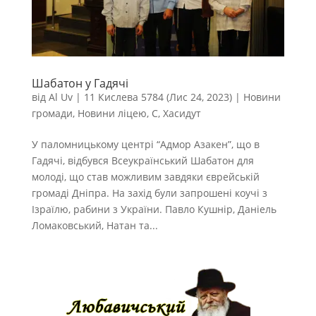
Шабатон у Гадячі
від
Al Uv
|
11 Кислева 5784 (Лис 24, 2023)
|
Новини
громади
,
Новини ліцею
,
С
,
Хасидут
У паломницькому центрі “Адмор Азакен”, що в
Гадячі, відбувся Всеукраїнський Шабатон для
молоді, що став можливим завдяки єврейській
громаді Дніпра. На захід були запрошені коучі з
Ізраїлю, рабини з України. Павло Кушнір, Даніель
Ломаковський, Натан та...