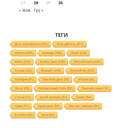
27
28
29
30
« Жов
Гру »
ТЕГИ
День народження
(707)
Благодійність
(307)
Новини
(299)
громада
(266)
Ліцей
(216)
Свято
(211)
Колель Тора
(188)
Жіночий клуб
(149)
Ханука
(111)
Йорцайт
(108)
Золотий вік
(105)
Хасидізм
(97)
Пам'ятна дата
(88)
JFuture
(88)
Песах
(85)
Любавичський Ребе
(80)
Тижнева глава
(74)
Статьи
(71)
музей громади
(67)
Суккот
(64)
Пурім
(57)
Привітання
(55)
Про нас говорять
(54)
EnerJew
(54)
хали
(52)