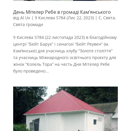
День Мітелер Ребе в громаді Кам’янського
від
Al Uv
|
9 Кислева 5784 (Лис 22, 2023)
|
С
,
Свята
,
Свята громади
9 Кислева 5784 (22 листопада 2023) в благодійному
центрі “Бейт Барух” і синагозі “Бейт Реувен” (м.
Кам’янське) для учасниць клубу “Золоте століття”
та учасниць Міжнародного освітнього проєкту для
жінок “Колель Тора” на честь Дня Мітелер Ребе
було проведено...