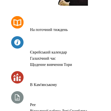
РОЗКЛАД МОЛИТОВ
На поточний тиждень
СЬОГОДНІ
Єврейський календар
Галахічний час
Щоденне вивчення Тори
ЧАС ЗАПАЛЮВАННЯ СВІЧОК
В Кам'янському
ТИЖНЕВА ГЛАВА ТОРИ
Рее
Відеолекції рабина Леві Стамблера