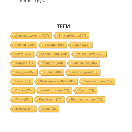
« Жов
Гру »
ТЕГИ
День народження
(707)
Благодійність
(307)
Новини
(299)
громада
(265)
Ліцей
(216)
Свято
(211)
Колель Тора
(188)
Жіночий клуб
(149)
Ханука
(111)
Йорцайт
(108)
Золотий вік
(104)
Хасидізм
(97)
JFuture
(88)
Пам'ятна дата
(88)
Песах
(85)
Любавичський Ребе
(80)
Тижнева глава
(74)
Статьи
(71)
музей громади
(67)
Суккот
(64)
Пурім
(57)
Привітання
(55)
Про нас говорять
(54)
EnerJew
(54)
хали
(52)