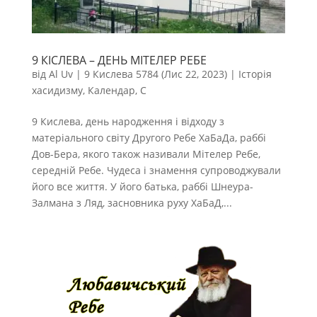
9 КІСЛЕВА – ДЕНЬ МІТЕЛЕР РЕБЕ
від
Al Uv
|
9 Кислева 5784 (Лис 22, 2023)
|
Історія
хасидизму
,
Календар
,
С
9 Кислева, день народження і відходу з
матеріального світу Другого Ребе ХаБаДа, раббі
Дов-Бера, якого також називали Мітелер Ребе,
середній Ребе. Чудеса і знамення супроводжували
його все життя. У його батька, раббі Шнеура-
Залмана з Ляд, засновника руху ХаБаД,...