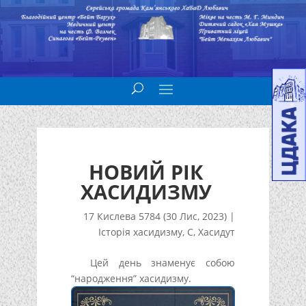
НОВИЙ РІК
ХАСИДИЗМУ
17 Кислева 5784 (30 Лис, 2023)
|
Історія хасидизму
,
С
,
Хасидут
Цей день знаменує собою
“народження” хасидизму.