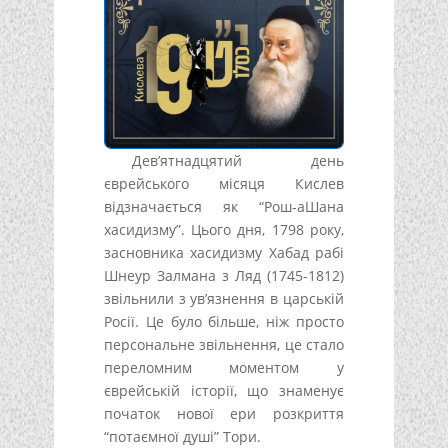
Дев’ятнадцятий день
єврейського місяця Кислев
відзначається як “Рош-аШана
хасидизму”. Цього дня, 1798 року,
засновника хасидизму Хабад рабі
Шнеур Залмана з Ляд (1745-1812)
звільнили з ув’язнення в царській
Росії. Це було більше, ніж просто
персональне звільнення, це стало
переломним моментом у
єврейській історії, що знаменує
початок нової ери розкриття
“потаємної душі” Тори.