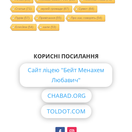
Статьи
(71)
музей громади
(67)
Суккот
(64)
Пурім
(57)
Привітання
(55)
Про нас говорять
(54)
EnerJew
(54)
хали
(53)
КОРИСНІ ПОСИЛАННЯ
Сайт ліцею "Бейт Менахем
Любавич"
CHABAD.ORG
TOLDOT.COM