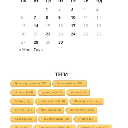
Пн
Вт
Ср
Чт
Пт
Сб
Нд
1
2
3
4
5
6
7
8
9
10
11
12
13
14
15
16
17
18
19
20
21
22
23
24
25
26
27
28
29
30
« Жов
Гру »
ТЕГИ
День народження
(706)
Благодійність
(308)
Новини
(299)
громада
(267)
Ліцей
(216)
Свято
(211)
Колель Тора
(188)
Жіночий клуб
(149)
Ханука
(111)
Йорцайт
(108)
Золотий вік
(105)
Хасидізм
(97)
Пам'ятна дата
(88)
JFuture
(88)
Песах
(85)
Любавичський Ребе
(80)
Тижнева глава
(74)