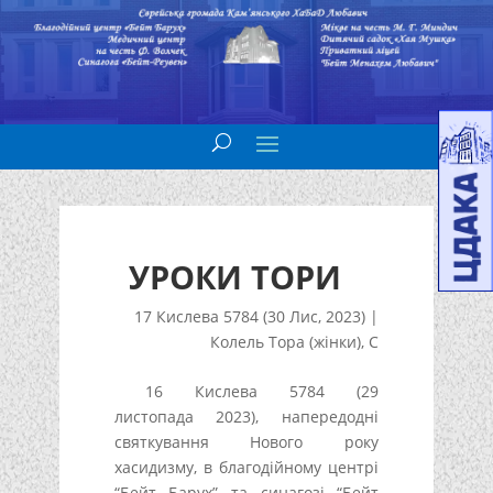
УРОКИ ТОРИ
17 Кислева 5784 (30 Лис, 2023)
|
Колель Тора (жінки)
,
С
16 Кислева 5784 (29
листопада 2023), напередодні
святкування Нового року
хасидизму, в благодійному центрі
“Бейт Барух” та синагозі “Бейт