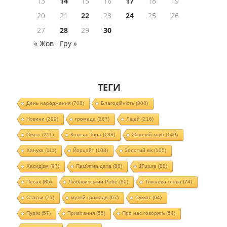
13
14
15
16
17
18
19
20
21
22
23
24
25
26
27
28
29
30
« Жов
Гру »
ТЕГИ
День народження
(708)
Благодійність
(308)
Новини
(299)
громада
(267)
Ліцей
(216)
Свято
(211)
Колель Тора
(188)
Жіночий клуб
(149)
Ханука
(111)
Йорцайт
(108)
Золотий вік
(105)
Хасидізм
(97)
Пам'ятна дата
(88)
JFuture
(88)
Песах
(85)
Любавичський Ребе
(80)
Тижнева глава
(74)
Статьи
(71)
музей громади
(67)
Суккот
(64)
Пурім
(57)
Привітання
(55)
Про нас говорять
(54)