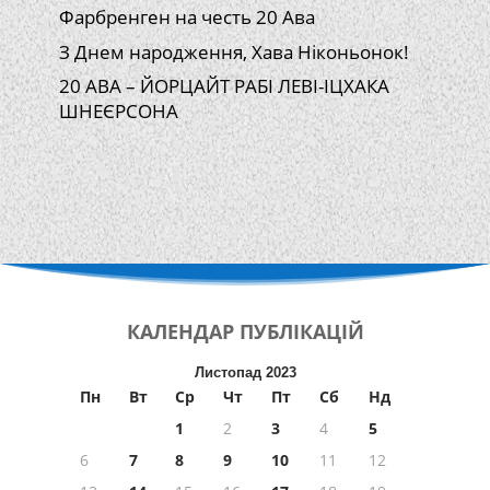
Фарбренген на честь 20 Ава
З Днем народження, Хава Ніконьонок!
20 АВА – ЙОРЦАЙТ РАБІ ЛЕВІ-ІЦХАКА
ШНЕЄРСОНА
КАЛЕНДАР
ПУБЛІКАЦІЙ
Листопад 2023
Пн
Вт
Ср
Чт
Пт
Сб
Нд
1
2
3
4
5
6
7
8
9
10
11
12