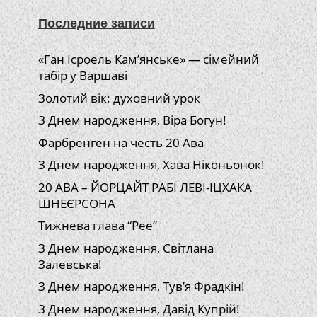
Последние записи
«Ган Ісроель Кам’янське» — сімейний
табір у Варшаві
Золотий вік: духовний урок
З Днем народження, Віра Богун!
Фарбренген на честь 20 Ава
З Днем народження, Хава Ніконьонок!
20 АВА – ЙОРЦАЙТ РАБІ ЛЕВІ-ІЦХАКА
ШНЕЄРСОНА
Тижнева глава “Рее”
З Днем народження, Світлана
Залевська!
З Днем народження, Тув’я Фрадкін!
З Днем народження, Давід Купрій!