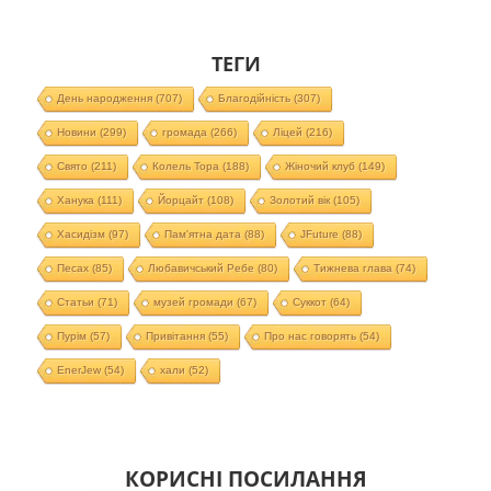
ТЕГИ
День народження
(707)
Благодійність
(307)
Новини
(299)
громада
(266)
Ліцей
(216)
Свято
(211)
Колель Тора
(188)
Жіночий клуб
(149)
Ханука
(111)
Йорцайт
(108)
Золотий вік
(105)
Хасидізм
(97)
Пам'ятна дата
(88)
JFuture
(88)
Песах
(85)
Любавичський Ребе
(80)
Тижнева глава
(74)
Статьи
(71)
музей громади
(67)
Суккот
(64)
Пурім
(57)
Привітання
(55)
Про нас говорять
(54)
EnerJew
(54)
хали
(52)
КОРИСНІ ПОСИЛАННЯ