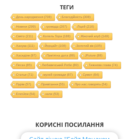
ТЕГИ
День народження
(708)
Благодійність
(308)
Новини
(299)
громада
(267)
Ліцей
(216)
Свято
(211)
Колель Тора
(188)
Жіночий клуб
(149)
Ханука
(111)
Йорцайт
(108)
Золотий вік
(105)
Хасидізм
(97)
Пам'ятна дата
(88)
JFuture
(88)
Песах
(85)
Любавичський Ребе
(80)
Тижнева глава
(74)
Статьи
(71)
музей громади
(67)
Суккот
(64)
Пурім
(57)
Привітання
(55)
Про нас говорять
(54)
EnerJew
(54)
хали
(53)
КОРИСНІ ПОСИЛАННЯ