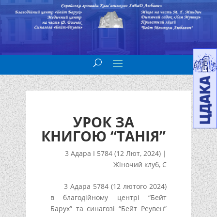
УРОК ЗА
КНИГОЮ “ТАНІЯ”
3 Адара I 5784 (12 Лют, 2024)
|
Жіночий клуб
,
С
3 Адара 5784 (12 лютого 2024)
в благодійному центрі “Бейт
Барух” та синагозі “Бейт Реувен”