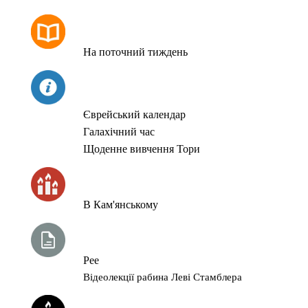
РОЗКЛАД МОЛИТОВ
На поточний тиждень
СЬОГОДНІ
Єврейський календар
Галахічний час
Щоденне вивчення Тори
ЧАС ЗАПАЛЮВАННЯ СВІЧОК
В Кам'янському
ТИЖНЕВА ГЛАВА ТОРИ
Рее
Відеолекції рабина Леві Стамблера
ЙОРЦАЙТИ У СЕРПНІ