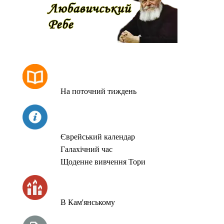
РОЗКЛАД МОЛИТОВ
На поточний тиждень
СЬОГОДНІ
Єврейський календар
Галахічний час
Щоденне вивчення Тори
ЧАС ЗАПАЛЮВАННЯ СВІЧОК
В Кам'янському
ТИЖНЕВА ГЛАВА ТОРИ