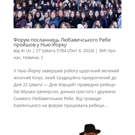
Форум посланниць Любавичського Ребе
пройшов у Нью-Йорку
від
Al Uv
|
27 Швата 5784 (Лют 6, 2024)
|
ЗМІ про
нас
,
Новини
,
С
У Нью-Йорку завершив роботу щорічний великий
жіночий Кінус, який традиційно приурочений до
Дня 22 Швата — Дня йорцайт праведної ребецн
Хаї-Мушки Шнеєрсон, доньки Шостого і дружини
Сьомого Любавичських Ребе. Від громади
Кам’янського на форумі працювала ребецн...