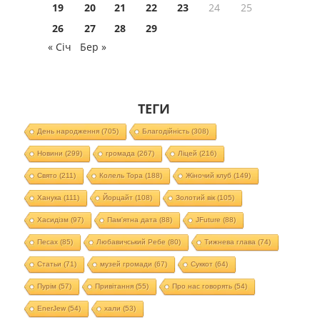
19
20
21
22
23
24
25
26
27
28
29
« Січ
Бер »
ТЕГИ
День народження
(705)
Благодійність
(308)
Новини
(299)
громада
(267)
Ліцей
(216)
Свято
(211)
Колель Тора
(188)
Жіночий клуб
(149)
Ханука
(111)
Йорцайт
(108)
Золотий вік
(105)
Хасидізм
(97)
Пам'ятна дата
(88)
JFuture
(88)
Песах
(85)
Любавичський Ребе
(80)
Тижнева глава
(74)
Статьи
(71)
музей громади
(67)
Суккот
(64)
Пурім
(57)
Привітання
(55)
Про нас говорять
(54)
EnerJew
(54)
хали
(53)