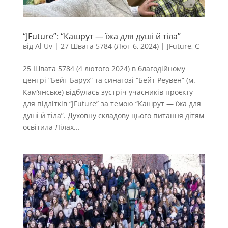
“JFuture”: “Кашрут — їжа для душі й тіла”
від
Al Uv
|
27 Швата 5784 (Лют 6, 2024)
|
JFuture
,
С
25 Швата 5784 (4 лютого 2024) в благодійному
центрі “Бейт Барух” та синагозі “Бейт Реувен” (м.
Кам’янське) відбулась зустріч учасників проєкту
для підлітків “JFuture” за темою “Кашрут — їжа для
душі й тіла”. Духовну складову цього питання дітям
освітила Лілах...