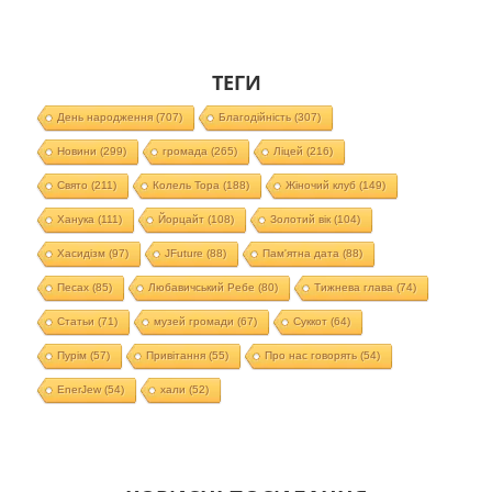
ТЕГИ
День народження
(707)
Благодійність
(307)
Новини
(299)
громада
(265)
Ліцей
(216)
Свято
(211)
Колель Тора
(188)
Жіночий клуб
(149)
Ханука
(111)
Йорцайт
(108)
Золотий вік
(104)
Хасидізм
(97)
JFuture
(88)
Пам'ятна дата
(88)
Песах
(85)
Любавичський Ребе
(80)
Тижнева глава
(74)
Статьи
(71)
музей громади
(67)
Суккот
(64)
Пурім
(57)
Привітання
(55)
Про нас говорять
(54)
EnerJew
(54)
хали
(52)