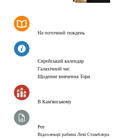
РОЗКЛАД МОЛИТОВ
На поточний тиждень
СЬОГОДНІ
Єврейський календар
Галахічний час
Щоденне вивчення Тори
ЧАС ЗАПАЛЮВАННЯ СВІЧОК
В Кам'янському
ТИЖНЕВА ГЛАВА ТОРИ
Рее
Відеолекції рабина Леві Стамблера