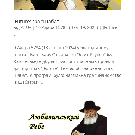
JFuture: гра “Шабат”
від
Al Uv
|
10 Адара I 5784 (Лют 19, 2024)
|
JFuture
,
С
9 Адара 5784 (18 лютого 2024) у благодійному
центрі “Бейт Барух” і синагозі “Бейт Реувен” (м.
Кам’янське) відбулася зустріч учасників проєкту
для підлітків “JFuture”, Темою обговорення став
Шабат. У програмі було: настільна гра “Знайомство
із Шабатом”,...