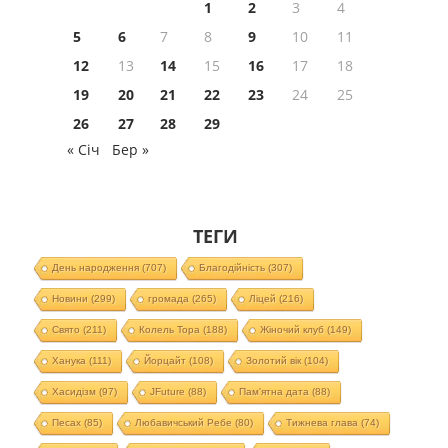
1
2
3
4
5
6
7
8
9
10
11
12
13
14
15
16
17
18
19
20
21
22
23
24
25
26
27
28
29
« Січ
Бер »
ТЕГИ
День народження
(707)
Благодійність
(307)
Новини
(299)
громада
(265)
Ліцей
(216)
Свято
(211)
Колель Тора
(188)
Жіночий клуб
(149)
Ханука
(111)
Йорцайт
(108)
Золотий вік
(104)
Хасидізм
(97)
JFuture
(88)
Пам'ятна дата
(88)
Песах
(85)
Любавичський Ребе
(80)
Тижнева глава
(74)