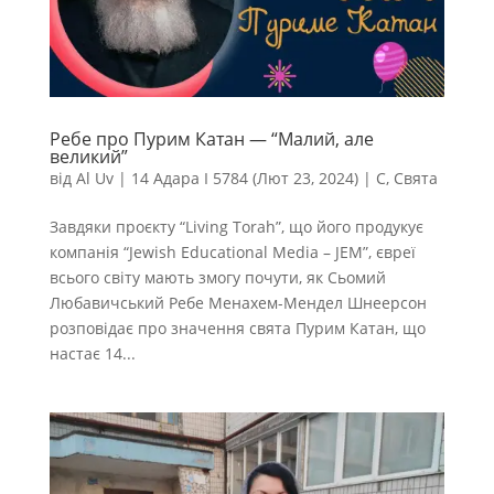
Ребе про Пурим Катан — “Малий, але
великий”
від
Al Uv
|
14 Адара I 5784 (Лют 23, 2024)
|
С
,
Свята
Завдяки проєкту “Living Torah”, що його продукує
компанія “Jewish Educational Media – JEM”, євреї
всього світу мають змогу почути, як Сьомий
Любавичський Ребе Менахем-Мендел Шнеерсон
розповідає про значення свята Пурим Катан, що
настає 14...