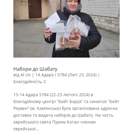
Набори до Шабату
від
Al Uv
|
14 Адара I 5784 (Лют 23, 2024)
|
Благодійність
,
С
13-14 Адара 5784 (22-23 лютого 2024) в
благодійному центрі “Бейт Барух” та синагозі “Бейт
Реувен” (м. Кам’янське) була організована адресна
доставка та видача наборів до Шабату. На честь
єврейського свята Пурим Катан членам
єврейської...