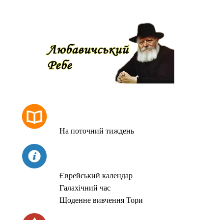
РОЗКЛАД МОЛИТОВ
На поточний тиждень
СЬОГОДНІ
Єврейський календар
Галахічний час
Щоденне вивчення Тори
ЧАС ЗАПАЛЮВАННЯ СВІЧОК