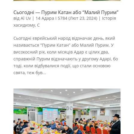
Сьогодні — Пурим Катан або “Малий Пурим”
від
Al Uv
|
14 Адара I 5784 (Лют 23, 2024)
|
Історія
хасидизму
,
С
Сьогодні єврейський народ відзначає день, який
називається “Пурим Катан” або Малий Пурим. У
високосний рік, коли місяців Адар є цілих два,
справжній Пурим відзначають у другому Адарі, бо
тоді, коли відбувалися події, що стали основою
свята, теж був...