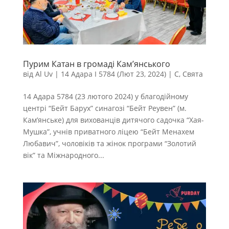
Пурим Катан в громаді Кам’янського
від
Al Uv
|
14 Адара I 5784 (Лют 23, 2024)
|
С
,
Свята
14 Адара 5784 (23 лютого 2024) у благодійному
центрі “Бейт Барух” синагозі “Бейт Реувен” (м.
Кам’янське) для вихованців дитячого садочка “Хая-
Мушка”, учнів приватного ліцею “Бейт Менахем
Любавич”, чоловіків та жінок програми “Золотий
вік” та Міжнародного...