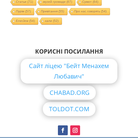
Статьи
(71)
музей громади
(67)
Суккот
(64)
Пурім
(57)
Привітання
(55)
Про нас говорять
(54)
EnerJew
(54)
хали
(52)
КОРИСНІ ПОСИЛАННЯ
Сайт ліцею "Бейт Менахем
Любавич"
CHABAD.ORG
TOLDOT.COM