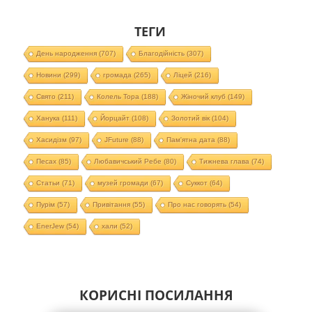
ТЕГИ
День народження
(707)
Благодійність
(307)
Новини
(299)
громада
(265)
Ліцей
(216)
Свято
(211)
Колель Тора
(188)
Жіночий клуб
(149)
Ханука
(111)
Йорцайт
(108)
Золотий вік
(104)
Хасидізм
(97)
JFuture
(88)
Пам'ятна дата
(88)
Песах
(85)
Любавичський Ребе
(80)
Тижнева глава
(74)
Статьи
(71)
музей громади
(67)
Суккот
(64)
Пурім
(57)
Привітання
(55)
Про нас говорять
(54)
EnerJew
(54)
хали
(52)
КОРИСНІ ПОСИЛАННЯ