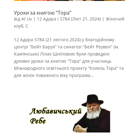
Уроки за книгою “Тора”
від
Al Uv
|
12 Адара I 5784 (Лют 21, 2024)
|
Жіночий
клуб
,
С
12 Адара 5784 (21 лютого 2024) у благодійному
центрі “Бейт Барух” та синагозі “Бейт Реувен” (м.
Кам’янське) Лілах Шніповою були проведені
духовні уроки за книгою “Тора” для учасниць
Міжнародного освітнього проєкту “Колель Тора” та
для жінок поважного віку програми...