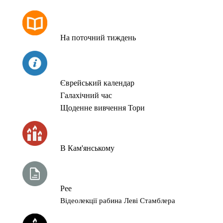
РОЗКЛАД МОЛИТОВ
На поточний тиждень
СЬОГОДНІ
Єврейський календар
Галахічний час
Щоденне вивчення Тори
ЧАС ЗАПАЛЮВАННЯ СВІЧОК
В Кам'янському
ТИЖНЕВА ГЛАВА ТОРИ
Рее
Відеолекції рабина Леві Стамблера
ЙОРЦАЙТИ У СЕРПНІ