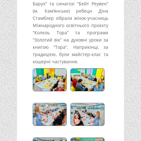
Барух” та синагозі “Бейт Реувен”
(м. Кам’янське) ребецн Діна
Стамблер зібрала жінок-учасниць
Міжнародного освітнього проєкту
“Колель Тора” та програми
“Золотий вік” на духовні уроки за
книгою “Тора”. Наприкінці, за
традицією, були майстер-клас та
кошерні частування.