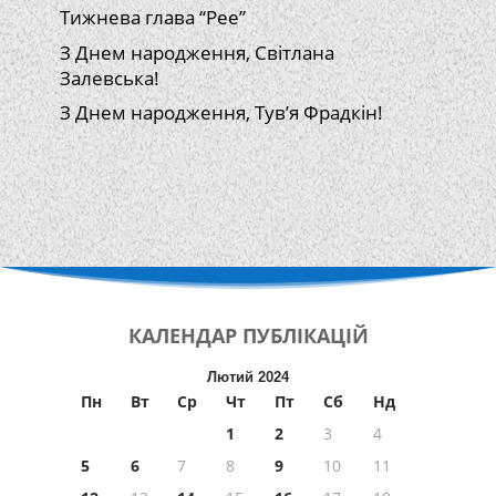
Тижнева глава “Рее”
З Днем народження, Світлана
Залевська!
З Днем народження, Тув’я Фрадкін!
КАЛЕНДАР
ПУБЛІКАЦІЙ
Лютий 2024
Пн
Вт
Ср
Чт
Пт
Сб
Нд
1
2
3
4
5
6
7
8
9
10
11