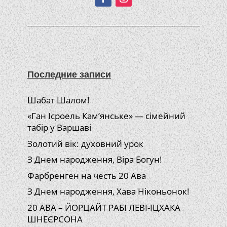
Последние записи
Шабат Шалом!
«Ган Ісроель Кам’янське» — сімейний
табір у Варшаві
Золотий вік: духовний урок
З Днем народження, Віра Богун!
Фарбренген на честь 20 Ава
З Днем народження, Хава Ніконьонок!
20 АВА – ЙОРЦАЙТ РАБІ ЛЕВІ-ІЦХАКА
ШНЕЄРСОНА