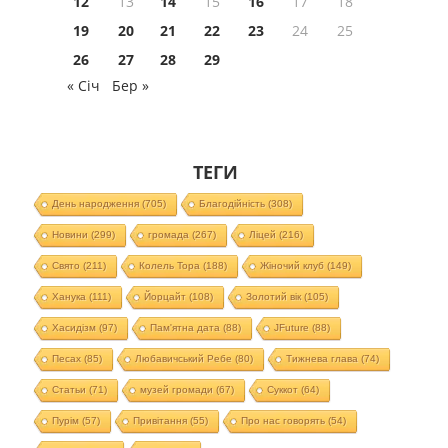
12
13
14
15
16
17
18
19
20
21
22
23
24
25
26
27
28
29
« Січ
Бер »
ТЕГИ
День народження
(705)
Благодійність
(308)
Новини
(299)
громада
(267)
Ліцей
(216)
Свято
(211)
Колель Тора
(188)
Жіночий клуб
(149)
Ханука
(111)
Йорцайт
(108)
Золотий вік
(105)
Хасидізм
(97)
Пам'ятна дата
(88)
JFuture
(88)
Песах
(85)
Любавичський Ребе
(80)
Тижнева глава
(74)
Статьи
(71)
музей громади
(67)
Суккот
(64)
Пурім
(57)
Привітання
(55)
Про нас говорять
(54)