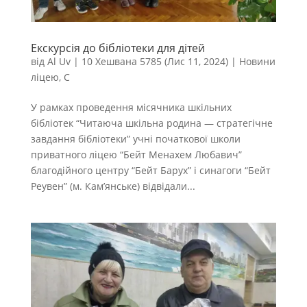
Екскурсія до бібліотеки для дітей
від
Al Uv
|
10 Хешвана 5785 (Лис 11, 2024)
|
Новини
ліцею
,
С
У рамках проведення місячника шкільних
бібліотек “Читаюча шкільна родина — стратегічне
завдання бібліотеки” учні початкової школи
приватного ліцею “Бейт Менахем Любавич”
благодійного центру “Бейт Барух” і синагоги “Бейт
Реувен” (м. Кам’янське) відвідали...