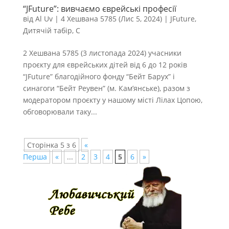
“JFuture”: вивчаємо єврейські професії
від
Al Uv
|
4 Хешвана 5785 (Лис 5, 2024)
|
JFuture
,
Дитячій табір
,
С
2 Хешвана 5785 (3 листопада 2024) учасники
проєкту для єврейських дітей від 6 до 12 років
“JFuture” благодійного фонду “Бейт Барух” і
синагоги “Бейт Реувен” (м. Кам’янське), разом з
модератором проєкту у нашому місті Лілах Цопою,
обговорювали таку...
Сторінка 5 з 6
«
Перша
«
...
2
3
4
5
6
»