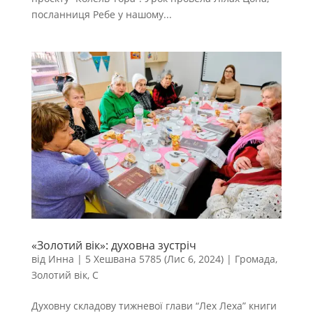
посланниця Ребе у нашому...
«Золотий вік»: духовна зустріч
від
Инна
|
5 Хешвана 5785 (Лис 6, 2024)
|
Громада
,
Золотий вік
,
С
Духовну складову тижневої глави “Лех Леха” книги