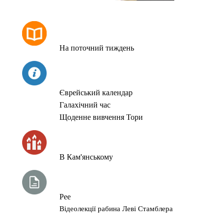
РОЗКЛАД МОЛИТОВ
На поточний тиждень
СЬОГОДНІ
Єврейський календар
Галахічний час
Щоденне вивчення Тори
ЧАС ЗАПАЛЮВАННЯ СВІЧОК
В Кам'янському
ТИЖНЕВА ГЛАВА ТОРИ
Рее
Відеолекції рабина Леві Стамблера