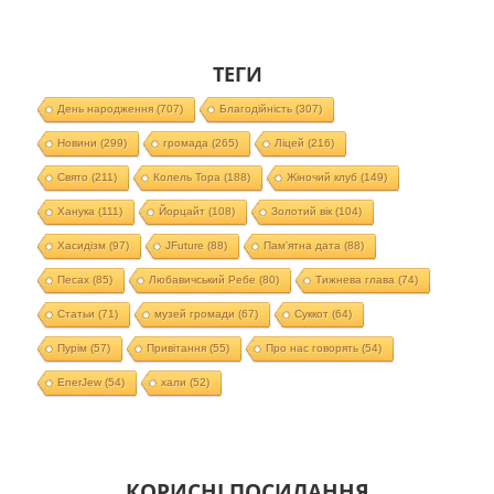
ТЕГИ
День народження
(707)
Благодійність
(307)
Новини
(299)
громада
(265)
Ліцей
(216)
Свято
(211)
Колель Тора
(188)
Жіночий клуб
(149)
Ханука
(111)
Йорцайт
(108)
Золотий вік
(104)
Хасидізм
(97)
JFuture
(88)
Пам'ятна дата
(88)
Песах
(85)
Любавичський Ребе
(80)
Тижнева глава
(74)
Статьи
(71)
музей громади
(67)
Суккот
(64)
Пурім
(57)
Привітання
(55)
Про нас говорять
(54)
EnerJew
(54)
хали
(52)
КОРИСНІ ПОСИЛАННЯ