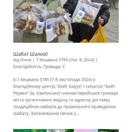
Шабат Шалом!
від
Инна
|
7 Хешвана 5785 (Лис 8, 2024)
|
Благодійність
,
Громада
,
С
6-7 Хешвана 5785 (7-8 листопада 2024) у
благодійному центрі “Бейт Барух” і синагозі “Бейт
Реувен” (м. Кам’янське) членам єврейської громади
міста організовано видачу та адресну доставку
традиційних наборів до правильного проведення
Шабату. Запалювання свічок у...