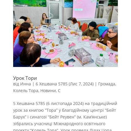
Урок Тори
від
Инна
|
6 Хешвана 5785 (Лис 7, 2024)
|
Громада
,
Колель Тора
,
Новини
,
С
5 Хешвана 5785 (6 листопада 2024) на традиційний
урок за книгою “Тора” у благодійному центрі “Бейт
Барух” і синагозі “Бейт Реувен” (м. Кам’янське)
зібрались учасниці Міжнародного освітнього
проєкту “Колель Тора”. Урок провела Лілах Цопа,