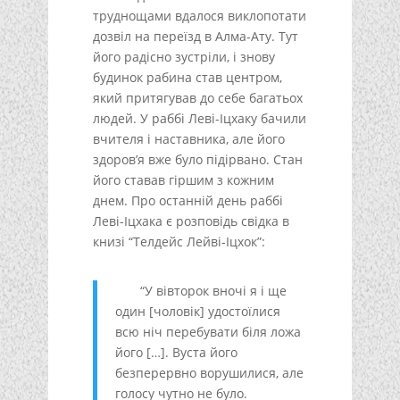
труднощами вдалося виклопотати
дозвіл на переїзд в Алма-Ату. Тут
його радісно зустріли, і знову
будинок рабина став центром,
який притягував до себе багатьох
людей. У раббі Леві-Іцхаку бачили
вчителя і наставника, але його
здоров’я вже було підірвано. Стан
його ставав гіршим з кожним
днем. Про останній день раббі
Леві-Іцхака є розповідь свідка в
книзі “Телдейс Лейві-Іцхок”:
“У вівторок вночі я і ще
один [чоловік] удостоїлися
всю ніч перебувати біля ложа
його […]. Вуста його
безперервно ворушилися, але
голосу чутно не було.