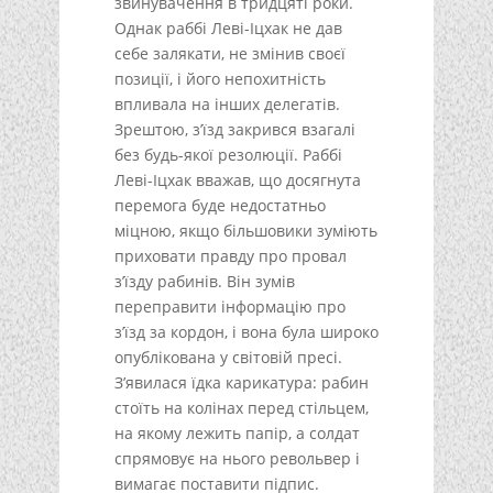
звинувачення в тридцяті роки.
Однак раббі Леві-Іцхак не дав
себе залякати, не змінив своєї
позиції, і його непохитність
впливала на інших делегатів.
Зрештою, з’їзд закрився взагалі
без будь-якої резолюції. Раббі
Леві-Іцхак вважав, що досягнута
перемога буде недостатньо
міцною, якщо більшовики зуміють
приховати правду про провал
з’їзду рабинів. Він зумів
переправити інформацію про
з’їзд за кордон, і вона була широко
опублікована у світовій пресі.
З’явилася їдка карикатура: рабин
стоїть на колінах перед стільцем,
на якому лежить папір, а солдат
спрямовує на нього револьвер і
вимагає поставити підпис.