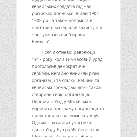
єврейських солдатів під час
російсько-японської війни 1904-
1905 рр., а також допомога в
підготовці матеріалів захисту під
час сумнозвісної “справи
Бейліса”.
Після лютневої революції
1917 року, коли Тимчасовий уряд
проголосив демократичні
свободи, негайно виникли різні
організації та спілки. Рабини та
єврейські громадські діячі також
створили свою організацію.
Перший її з’їзд у Москві мав
виробити програму організації та
представити свої вимоги уряду.
Одним з активних учасників
цього з’їзду був раббі Леві-Іцхак
Шнеєрсон. Аналогічні збори