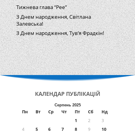
Тижнева глава “Рее”
З Днем народження, Світлана
Залевська!
З Днем народження, Тув’я Фрадкін!
КАЛЕНДАР
ПУБЛІКАЦІЙ
Серпень 2025
Пн
Вт
Ср
Чт
Пт
Сб
Нд
1
2
3
4
5
6
7
8
9
10