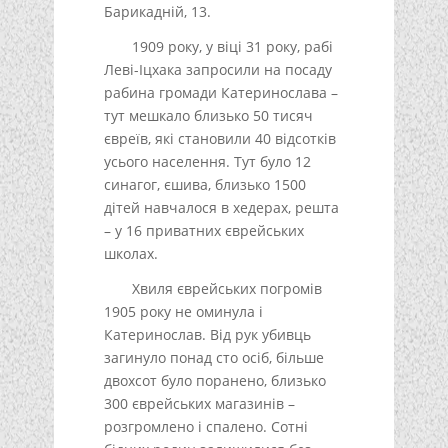
Барикадній, 13.
1909 року, у віці 31 року, рабі
Леві-Іцхака запросили на посаду
рабина громади Катеринослава –
тут мешкало близько 50 тисяч
євреїв, які становили 40 відсотків
усього населення. Тут було 12
синагог, єшива, близько 1500
дітей навчалося в хедерах, решта
– у 16 приватних єврейських
школах.
Хвиля єврейських погромів
1905 року не оминула і
Катеринослав. Від рук убивць
загинуло понад сто осіб, більше
двохсот було поранено, близько
300 єврейських магазинів –
розгромлено і спалено. Сотні