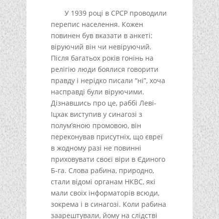
У 1939 році в СРСР проводили
перепис населення. Кожен
повинен був вказати в анкеті:
віруючий він чи невіруючий.
Після багатьох років гонінь на
релігію люди боялися говорити
правду і нерідко писали “ні”, хоча
насправді були віруючими.
Дізнавшись про це, раббі Леві-
Іцхак виступив у синагозі з
полум’яною промовою, він
переконував присутніх, що євреї
в жодному разі не повинні
приховувати своєї віри в Єдиного
Б-га. Слова рабина, природно,
стали відомі органам НКВС, які
мали своїх інформаторів всюди,
зокрема і в синагозі. Коли рабина
заарештували, йому на слідстві