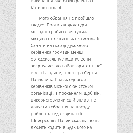
виконання обов’язків рабина в
Катеринославі.
Його обрання не пройшло
гладко. Проти кандидатури
молодого рабина виступила
місцева інтелігенція, яка хотіла б
бачити на посаді духовного
керівника громади менш
ортодоксальну людину. Вони
звернулися до найавторитетнішої
в місті людини, інженера Сергія
Павловича Палея, одного з
керівників міської сіоністської
організації, з проханням, щоб він,
використовуючи свій вплив, не
допустив обрання на посаду
рабина хасида з династії
Шнеєрсонів. Палей сказав, що не
любить ходити в будь-кого на