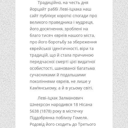
Традиційно, на честь дня
йорцайт раббі Леві-Іцхака наш
сайт публікує короткі спогади про
великого праведника і мудреця,
його досягнення, зроблені на
благо тисяч євреїв нашого міста,
про його боротьбу за збереження
єврейської ідентичності, віри та
традицій, що й стала причиною
передчасної смерті цієї видатної
особистості, шанованої багатьма
сучасниками й подальшими
поколіннями євреїв, не лише у
Кам’янському, а й в усьому світі.
Леві-Іцхак Залманович
Шнеєрсон народився 18 Нісана
5638 (1878) року в містечку
Піддобрянка поблизу Гомеля.
Родовід його сходить до Третього