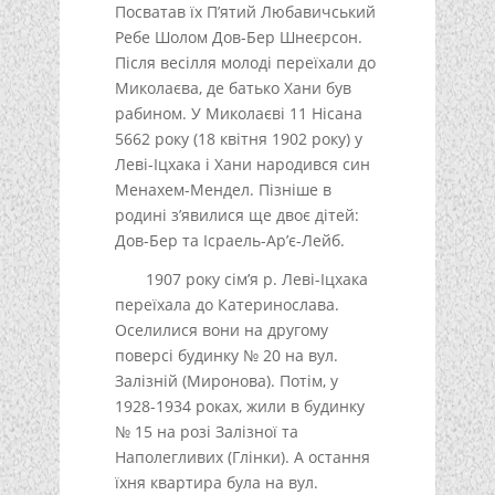
Посватав їх П’ятий Любавичський
Ребе Шолом Дов-Бер Шнеєрсон.
Після весілля молоді переїхали до
Миколаєва, де батько Хани був
рабином. У Миколаєві 11 Нісана
5662 року (18 квітня 1902 року) у
Леві-Іцхака і Хани народився син
Менахем-Мендел. Пізніше в
родині з’явилися ще двоє дітей:
Дов-Бер та Ісраель-Ар’є-Лейб.
1907 року сім’я р. Леві-Іцхака
переїхала до Катеринослава.
Оселилися вони на другому
поверсі будинку № 20 на вул.
Залізній (Миронова). Потім, у
1928-1934 роках, жили в будинку
№ 15 на розі Залізної та
Наполегливих (Глінки). А остання
їхня квартира була на вул.