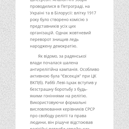
проводилися в Петрограді, на
Україні та в Білорусії: влітку 1917
року було створено комісію з
представників усіх цих
організацій. Однак жовтневий
переворот знищив ледь
народжену демократію.
Як відомо, за радянської
влади почалася шалена
антирелігійна кампанія. Особливо
активною була “Євсекція” при ЦК
ВКП(б). Раббі Леві-Іцхак вступив у
безстрашну боротьбу з будь-
якими гоніннями на релігію.
Використовуючи формальні
висловлювання керівників СРСР
про свободу релігії та права
людини, він рішуче відстоював
релігійні потреби єврейських