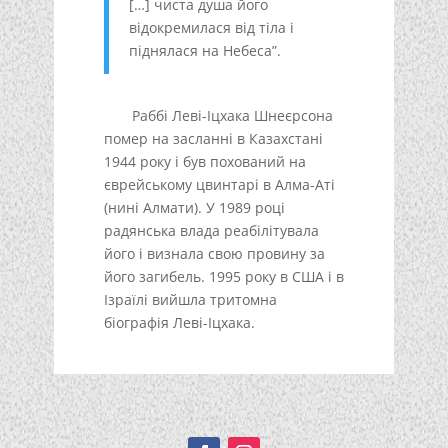
[…] чиста душа його
відокремилася від тіла і
піднялася на Небеса”.
Раббі Леві-Іцхака Шнеєрсона
помер на засланні в Казахстані
1944 року і був похований на
єврейському цвинтарі в Алма-Аті
(нині Алмати). У 1989 році
радянська влада реабілітувала
його і визнала свою провину за
його загибель. 1995 року в США і в
Ізраїлі вийшла тритомна
біографія Леві-Іцхака.
Подписывайтесь!