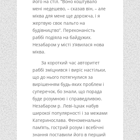
його на стіл. “Воно коштувало
мені недешево, – сказав він, – але
міква для мене ще дорожча, і я
жертвую своє пальто на
будівництво”. Переконаність
раббі подіяла на байдужих.
Незабаром у місті з’явилася нова
міква.
За короткий час авторитет
раббі зміцнився і виріс настільки,
що до нього потягнулися за
вирішенням будь-яких проблем і
суперечок, бо знали, що порада
буде розумною і справедливою.
Незабаром р. Леві-Іцхак набув
широкої популярності і за межами
Катеринослава. Феноменальна
пам’ять, гострий розум і всебічні
знання поставили його в перший