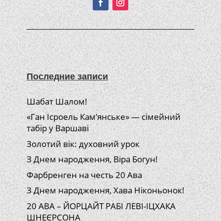
Последние записи
Шабат Шалом!
«Ган Ісроель Кам’янське» — сімейний
табір у Варшаві
Золотий вік: духовний урок
З Днем народження, Віра Богун!
Фарбренген на честь 20 Ава
З Днем народження, Хава Ніконьонок!
20 АВА – ЙОРЦАЙТ РАБІ ЛЕВІ-ІЦХАКА
ШНЕЄРСОНА