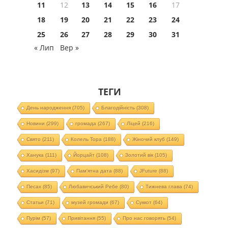
11
12
13
14
15
16
17
18
19
20
21
22
23
24
25
26
27
28
29
30
31
« Лип
Вер »
ТЕГИ
День народження
(705)
Благодійність
(308)
Новини
(299)
громада
(267)
Ліцей
(216)
Свято
(211)
Колель Тора
(188)
Жіночий клуб
(149)
Ханука
(111)
Йорцайт
(108)
Золотий вік
(105)
Хасидізм
(97)
Пам'ятна дата
(88)
JFuture
(88)
Песах
(85)
Любавичський Ребе
(80)
Тижнева глава
(74)
Статьи
(71)
музей громади
(67)
Суккот
(64)
Пурім
(57)
Привітання
(55)
Про нас говорять
(54)