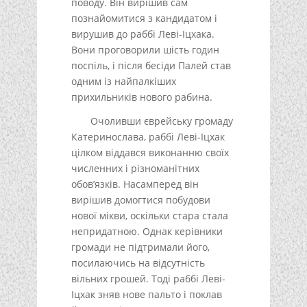
поводу. Він вирішив сам
познайомитися з кандидатом і
вирушив до раббі Леві-Іцхака.
Вони проговорили шість годин
поспіль, і після бесіди Палей став
одним із найпалкіших
прихильників нового рабина.
Очоливши єврейську громаду
Катеринослава, раббі Леві-Іцхак
цілком віддався виконанню своїх
численних і різноманітних
обов’язків. Насамперед він
вирішив домогтися побудови
нової мікви, оскільки стара стала
непридатною. Однак керівники
громади не підтримали його,
посилаючись на відсутність
вільних грошей. Тоді раббі Леві-
Іцхак зняв нове пальто і поклав