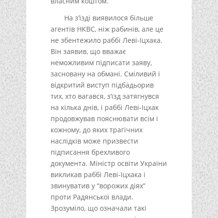
власним коштом.
На з’їзді виявилося більше
агентів НКВС, ніж рабинів, але це
не збентежило раббі Леві-Іцхака.
Він заявив, що вважає
неможливим підписати заяву,
засновану на обмані. Сміливий і
відкритий виступ підбадьорив
тих, хто вагався, з’їзд затягнувся
на кілька днів, і раббі Леві-Іцхак
продовжував пояснювати всім і
кожному, до яких трагічних
наслідків може призвести
підписання брехливого
документа. Міністр освіти України
викликав раббі Леві-Іцхака і
звинуватив у “ворожих діях”
проти Радянської влади.
Зрозуміло, що означали такі