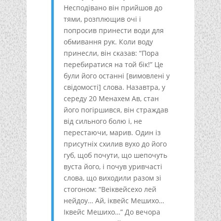
Несподівано він прийшов до
тями, розплющив очі і
попросив принести води для
обмивання рук. Коли воду
принесли, він сказав: “Пора
перебиратися на той бік!” Це
були його останні [вимовлені у
свідомості] слова. Назавтра, у
середу 20 Менахем Ав, стан
його погіршився, він страждав
від сильного болю і, не
перестаючи, марив. Один із
присутніх схилив вухо до його
губ, щоб почути, що шепочуть
вуста його, і почув уривчасті
слова, що виходили разом зі
стогоном: “Веіквейсехо лей
нейдоу… Ай, іквейс Мешихо…
Іквейс Мешихо…” До вечора