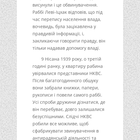
висунули і це обвинувачення.
Раббі Леві-Іцхак відповів, що під
час перепису населення влада,
вочевидь, була зацікавлена у
правдивій інформації, і,
закликаючи говорити правду, він
тільки надавав допомогу владі.
9 Нісана 1939 року, о третій
годині ранку, у квартиру рабина
увірвалися представники НКВС.
Після багатогодинного обшуку
вони забрали книжки, папери,
рукописи і повели самого раббі.
Усі спроби дружини дізнатися, де
він перебуває, довго залишалися
безуспішними. Слідчі НКВС
робили все можливе, щоб
сфабрикувати звинувачення в
антирадянській діяльності та