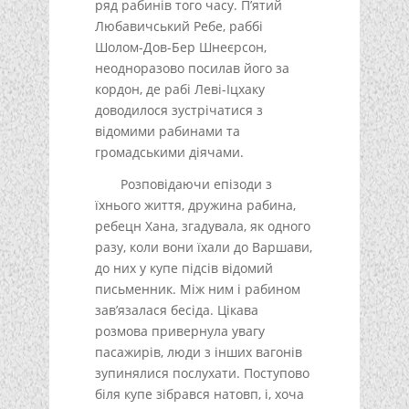
ряд рабинів того часу. П’ятий
Любавичський Ребе, раббі
Шолом-Дов-Бер Шнеєрсон,
неодноразово посилав його за
кордон, де рабі Леві-Іцхаку
доводилося зустрічатися з
відомими рабинами та
громадськими діячами.
Розповідаючи епізоди з
їхнього життя, дружина рабина,
ребецн Хана, згадувала, як одного
разу, коли вони їхали до Варшави,
до них у купе підсів відомий
письменник. Між ним і рабином
зав’язалася бесіда. Цікава
розмова привернула увагу
пасажирів, люди з інших вагонів
зупинялися послухати. Поступово
біля купе зібрався натовп, і, хоча