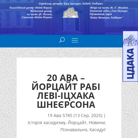
20 АВА –
ЙОРЦАЙТ РАБІ
ЛЕВІ-ІЦХАКА
ШНЕЄРСОНА
19 Ава 5785 (13 Сер, 2025)
|
Історія хасидизму
,
Йорцайт
,
Новини
,
Пізнавально
,
Хасидут