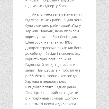
Мінську і погрозами змусили
підписати відверту брехню.
Аналогічної заяви вимагали і
від українських рабинів, для чого
було скликано рабинський з’їзд у
Харкові. Знаючи, яким впливом
користується рабин Леві-Іцхак
Шнеєрсон, начальник НКВС
Дніпропетровська викликав його
до себе для бесіди і пояснив, яку
користь принесуть рабини
Радянській владі, підписавши
заяву. При цьому він простягнув
раббі безкоштовний квиток до
Харкова в першому класі
швидкого потяга. Однак раббі
Леві-Іцхак не прийняв подачки.
Він подякував і сказав, що поки
що в змозі поїхати до Харкова