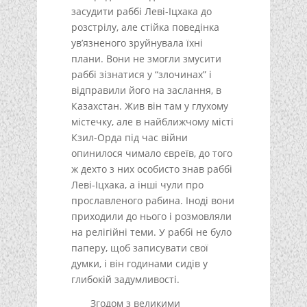
засудити раббі Леві-Іцхака до
розстрілу, але стійка поведінка
ув’язненого зруйнувала їхні
плани. Вони не змогли змусити
раббі зізнатися у “злочинах” і
відправили його на заслання, в
Казахстан. Жив він там у глухому
містечку, але в найближчому місті
Кзил-Орда під час війни
опинилося чимало євреїв, до того
ж дехто з них особисто знав раббі
Леві-Іцхака, а інші чули про
прославленого рабина. Іноді вони
приходили до нього і розмовляли
на релігійні теми. У раббі не було
паперу, щоб записувати свої
думки, і він годинами сидів у
глибокій задумливості.
Згодом з великими