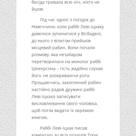
бесіда тривала всю ніч, ніхто не
йшов.
Під час однієї з поїздок до
Німеччини, коли раббі Леві-Іцхаку
довелося зупинитися у Вісбадені,
до нього з візитом прийшов
місцевий рабин. Вони почали
розмову, яка незабаром
перетворилася на монолог раббі
Шнеєрсона – гість жадібно слухав
його, не розкриваючи рота.
Прощаючись, захоплений рабин
настійно радив дружині раббі
Леві-Іцхака записувати
висловлювання свого чоловіка,
щоб потім видати їх окремою
книгою.
Раббі Леві-Іцхак писав
коментарі до всіх розділів Тори.