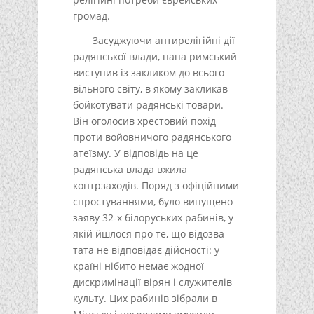
громад.
Засуджуючи антирелігійні дії
радянської влади, папа римський
виступив із закликом до всього
вільного світу, в якому закликав
бойкотувати радянські товари.
Він оголосив хрестовий похід
проти войовничого радянського
атеїзму. У відповідь на це
радянська влада вжила
контрзаходів. Поряд з офіційними
спростуваннями, було випущено
заяву 32-х білоруських рабинів, у
якій йшлося про те, що відозва
тата не відповідає дійсності: у
країні нібито немає жодної
дискримінації вірян і служителів
культу. Цих рабинів зібрали в