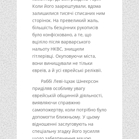
Коли його заарештували, вдома
залишилися тисячі списаних ним
сторінок. На превеликий жаль,
більшість безцінних рукописів
було конфісковано, а те, що
вціліло після варварського
нальоту НКВС, знищили
гітлерівці. Окуповуючи міста,
вони винищували не тільки
євреїв, а й усі єврейські реліквії.
Раббі Леві-Іцхак Шнеєрсон
приділяв особливу увагу
єврейській общинній діяльності,
виявляючи справжню
самопожертву, коли потрібно було
допомогти ближньому. У цьому
відношенні заслуговують на
спеціальну згадку його зусилля
щодо забезпечення мацою