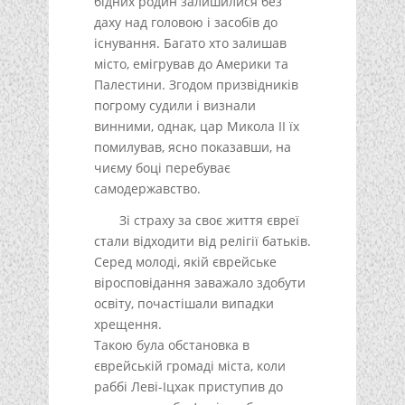
бідних родин залишилися без
даху над головою і засобів до
існування. Багато хто залишав
місто, емігрував до Америки та
Палестини. Згодом призвідників
погрому судили і визнали
винними, однак, цар Микола II їх
помилував, ясно показавши, на
чиєму боці перебуває
самодержавство.
Зі страху за своє життя євреї
стали відходити від релігії батьків.
Серед молоді, якій єврейське
віросповідання заважало здобути
освіту, почастішали випадки
хрещення.
Такою була обстановка в
єврейській громаді міста, коли
раббі Леві-Іцхак приступив до