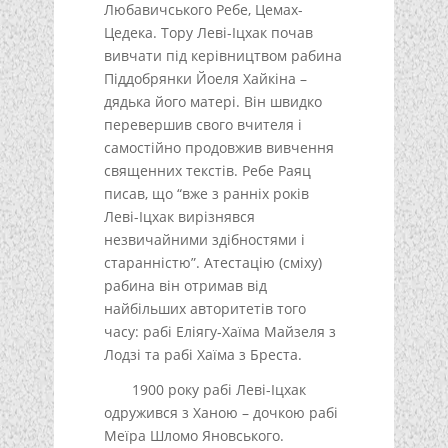
Любавичського Ребе, Цемах-
Цедека. Тору Леві-Іцхак почав
вивчати під керівництвом рабина
Піддобрянки Йоеля Хайкіна –
дядька його матері. Він швидко
перевершив свого вчителя і
самостійно продовжив вивчення
священних текстів. Ребе Раяц
писав, що “вже з ранніх років
Леві-Іцхак вирізнявся
незвичайними здібностями і
старанністю”. Атестацію (сміху)
рабина він отримав від
найбільших авторитетів того
часу: рабі Еліягу-Хаїма Майзеля з
Лодзі та рабі Хаїма з Бреста.
1900 року рабі Леві-Іцхак
одружився з Ханою – дочкою рабі
Меїра Шломо Яновського.