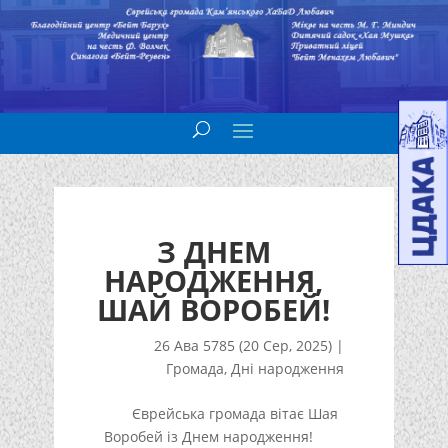
З ДНЕМ
НАРОДЖЕННЯ,
ШАЙ ВОРОБЕЙ!
26 Ава 5785 (20 Сер, 2025)
|
Громада
,
Дні народження
Єврейська громада вітає Шая
Воробей із Днем народження!