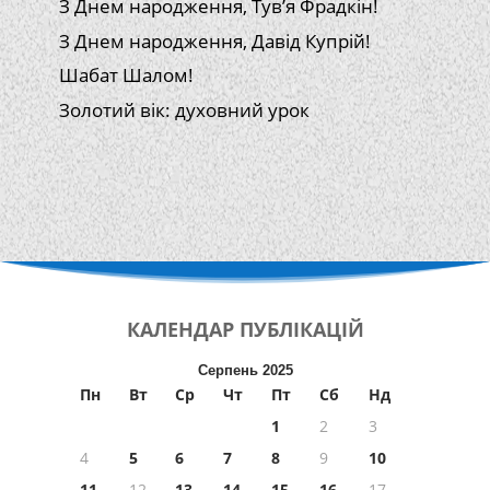
З Днем народження, Тув’я Фрадкін!
З Днем народження, Давід Купрій!
Шабат Шалом!
Золотий вік: духовний урок
КАЛЕНДАР
ПУБЛІКАЦІЙ
Серпень 2025
Пн
Вт
Ср
Чт
Пт
Сб
Нд
1
2
3
4
5
6
7
8
9
10
11
12
13
14
15
16
17