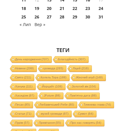
18
19
20
21
22
23
24
25
26
27
28
29
30
31
« Лип
Вер »
ТЕГИ
День народження
(707)
Благодійність
(307)
Новини
(299)
громада
(265)
Ліцей
(216)
Свято
(211)
Колель Тора
(188)
Жіночий клуб
(149)
Ханука
(111)
Йорцайт
(108)
Золотий вік
(104)
Хасидізм
(97)
JFuture
(88)
Пам'ятна дата
(88)
Песах
(85)
Любавичський Ребе
(80)
Тижнева глава
(74)
Статьи
(71)
музей громади
(67)
Суккот
(64)
Пурім
(57)
Привітання
(55)
Про нас говорять
(54)