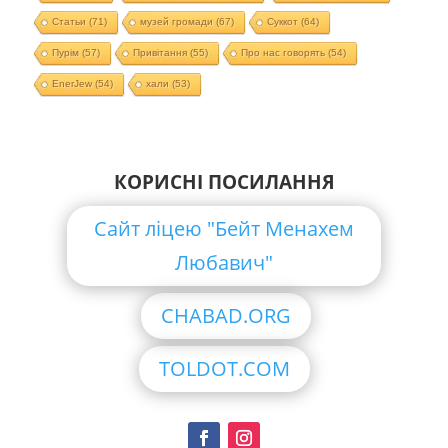
Статьи
(71)
музей громади
(67)
Суккот
(64)
Пурім
(57)
Привітання
(55)
Про нас говорять
(54)
EnerJew
(54)
хали
(53)
КОРИСНІ ПОСИЛАННЯ
Сайт ліцею "Бейт Менахем
Любавич"
CHABAD.ORG
TOLDOT.COM