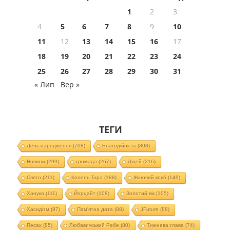
1
2
3
4
5
6
7
8
9
10
11
12
13
14
15
16
17
18
19
20
21
22
23
24
25
26
27
28
29
30
31
« Лип
Вер »
ТЕГИ
День народження
(708)
Благодійність
(308)
Новини
(299)
громада
(267)
Ліцей
(216)
Свято
(211)
Колель Тора
(188)
Жіночий клуб
(149)
Ханука
(111)
Йорцайт
(108)
Золотий вік
(105)
Хасидізм
(97)
Пам'ятна дата
(88)
JFuture
(88)
Песах
(85)
Любавичський Ребе
(80)
Тижнева глава
(74)