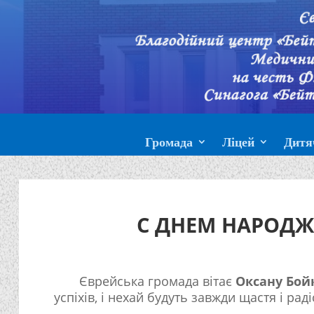
Громада
Ліцей
Дитя
С ДНЕМ НАРОДЖ
Єврейська громада вітає
Оксану Бой
успіхів, і нехай будуть завжди щастя і радіс