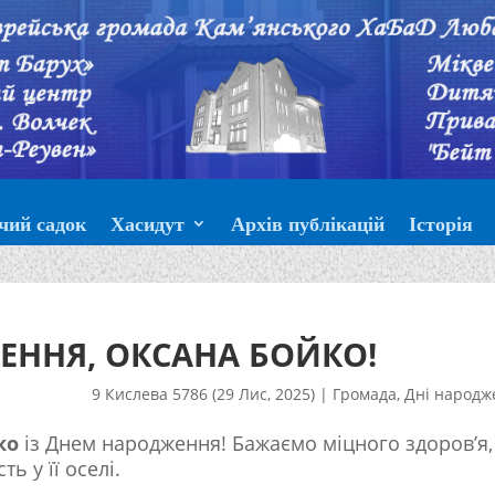
чий садок
Хасидут
Архів публікацій
Історія
ЕННЯ, ОКСАНА БОЙКО!
9 Кислева 5786 (29 Лис, 2025)
|
Громада
,
Дні народж
ко
із Днем народження! Бажаємо міцного здоров’я,
ть у її оселі.