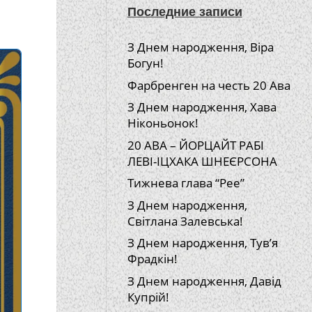
Последние записи
З Днем народження, Віра
Богун!
Фарбренген на честь 20 Ава
З Днем народження, Хава
Ніконьонок!
20 АВА – ЙОРЦАЙТ РАБІ
ЛЕВІ-ІЦХАКА ШНЕЄРСОНА
Тижнева глава “Рее”
З Днем народження,
Світлана Залевська!
З Днем народження, Тув’я
Фрадкін!
З Днем народження, Давід
Купрій!