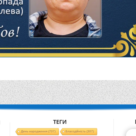
ТЕГИ
Й
День народження
(707)
Благодійність
(307)