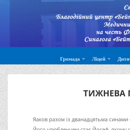
Громада
Ліцей
Дитя
ТИЖНЕВА 
Яаков разом із дванадцятьма синами 
Його улюбленцем стає Йосеф, якому с