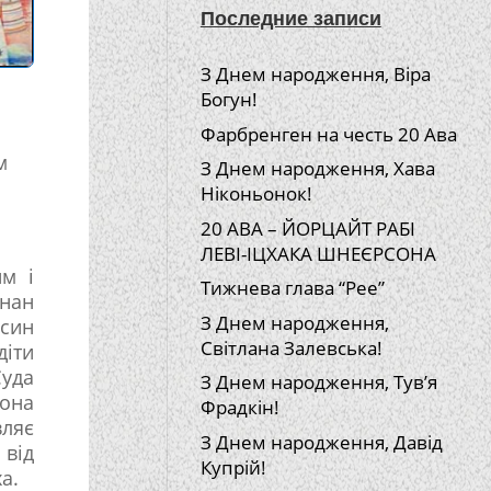
Последние записи
З Днем народження, Віра
Богун!
Фарбренген на честь 20 Ава
м
З Днем народження, Хава
Ніконьонок!
20 АВА – ЙОРЦАЙТ РАБІ
ЛЕВІ-ІЦХАКА ШНЕЄРСОНА
им і
Тижнева глава “Рее”
Онан
З Днем народження,
 син
Світлана Залевська!
діти
Єуда
З Днем народження, Тув’я
вона
Фрадкін!
вляє
З Днем народження, Давід
 від
Купрій!
а.