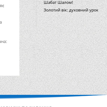
Шабат Шалом!
яє
Золотий вік: духовний урок
а
ана:
ь