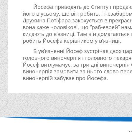
Йосефа приводять до Єгипту і продаю
його в усьому, що він робить, і незабаро
Дружина Потіфара закохується в прекрасн
вона каже чоловікові, що “раб-єврей” нама
кидають до в’язниці. Там він домагається
робить Йосефа керівником у в’язниці.
В ув’язненні Йосеф зустрічає двох ца
головного виночерпія і головного пекаря.
Йосеф витлумачує: за три дні виночерпія
виночерпія замовити за нього слово пер
виночерпій забуває про Йосефа.