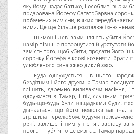
яку йому надає батько, і особливі знаки б
подарована Йосефу багатобарвна сорочка
побачених ним сни, в яких передбачаєтьс
ними. Це ще більше розпалює їхню ненав
Шимон і Леві замишляють убити Йосеф
намір пізніше повернутися й урятувати й
замість того, щоб убити, продати його і
сорочку Йосефа в крові козеняти, брати п
улюбленого сина зжер дикий звір.
Єуда одружується і в нього народ
бездітним і його дружина Тамар поєдну
грішить, даремно виливаючи насіння, і
одружився з Тамар, і під слушним приво
будь-що-будь були нащадками Єуди, пере
дізнається, що його невістка вагітна, 
згрішила перелюбом, будучи присвячено
речі, залишені ним у неї як заставу за 
нього, і публічно це визнає. Тамар народж