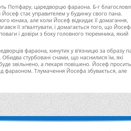
ть Потіфару, царедворцю фараона. Б-г благословл
м Йосеф стає управителем у будинку свого пана.
ого юнака, але коли Йосеф відкидає її домагання,
гався її зґвалтувати, і домагається того, що Йосеф
 поваги і довіри з боку головного тюремника, який
редворців фараона, кинутих у в’язницю за образу п
 Обидва стурбовані снами, що наснилися їм, які
 буде звільнено, а пекаря повішено. Йосеф просит
ед фараоном. Тлумачення Йосефа збувається, але