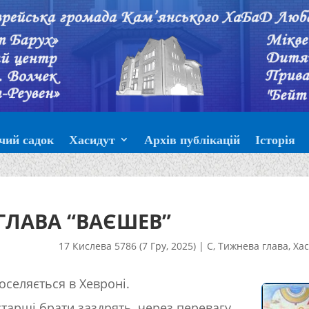
чий садок
Хасидут
Архів публікацій
Історія
ГЛАВА “ВАЄШЕВ”
17 Кислева 5786 (7 Гру, 2025)
|
С
,
Тижнева глава
,
Хас
оселяється в Хевроні.
тарші брати заздрять, через перевагу,