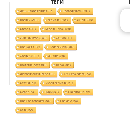
ТЕГИ
Й
День народження
(707)
Благодійність
(307)
Новини
(299)
громада
(265)
Ліцей
(216)
Свято
(211)
Колель Тора
(188)
Жіночий клуб
(149)
Ханука
(111)
Йорцайт
(108)
Золотий вік
(104)
Хасидізм
(97)
JFuture
(88)
Пам'ятна дата
(88)
Песах
(85)
Любавичський Ребе
(80)
Тижнева глава
(74)
Статьи
(71)
музей громади
(67)
Суккот
(64)
Пурім
(57)
Привітання
(55)
Про нас говорять
(54)
EnerJew
(54)
хали
(52)