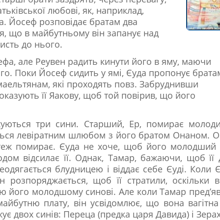
атьківської любові, як, наприклад,
. Йосеф розповідає братам два
я, що в майбутньому він запанує над
исть до нього.
а, але Реувен радить кинути його в яму, маючи
ого. Поки Йосеф сидить у ямі, Єуда пропонує брата
шмаельтянам, які проходять повз. Забруднивши
оказують її Яакову, щоб той повірив, що його
жуються три сини. Старший, Ер, помирає молод
ється левіратним шлюбом з його братом Онаном. 
 теж помирає. Єуда не хоче, щоб його молодший
дом відсилає її. Однак, Тамар, бажаючи, щоб її 
одягається блудницею і віддає себе Єуді. Коли 
він розпоряджається, щоб її стратили, оскільки 
ю його молодшому синові. Але коли Тамар пред’я
майбутню плату, він усвідомлює, що вона вагітна
ує двох синів: Переца (предка царя Давида) і Зерах