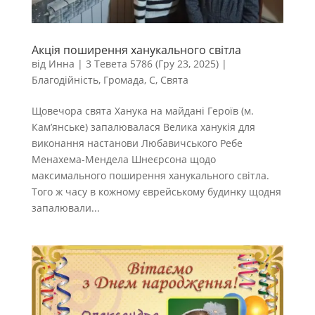
Акція поширення ханукального світла
від
Инна
|
3 Тевета 5786 (Гру 23, 2025)
|
Благодійність
,
Громада
,
С
,
Свята
Щовечора свята Ханука на майдані Героїв (м.
Кам’янське) запалювалася Велика ханукія для
виконання настанови Любавичського Ребе
Менахема-Мендела Шнеєрсона щодо
максимального поширення ханукального світла.
Того ж часу в кожному єврейському будинку щодня
запалювали...