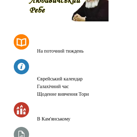
РОЗКЛАД МОЛИТОВ
На поточний тиждень
СЬОГОДНІ
Єврейський календар
Галахічний час
Щоденне вивчення Тори
ЧАС ЗАПАЛЮВАННЯ СВІЧОК
В Кам'янському
ТИЖНЕВА ГЛАВА ТОРИ