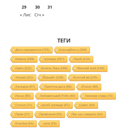
29
30
31
« Лис
Січ »
ТЕГИ
День народження
(705)
Благодійність
(308)
Новини
(299)
громада
(267)
Ліцей
(216)
Свято
(211)
Колель Тора
(188)
Жіночий клуб
(149)
Ханука
(111)
Йорцайт
(108)
Золотий вік
(105)
Хасидізм
(97)
Пам'ятна дата
(88)
JFuture
(88)
Песах
(85)
Любавичський Ребе
(80)
Тижнева глава
(74)
Статьи
(71)
музей громади
(67)
Суккот
(64)
Пурім
(57)
Привітання
(55)
Про нас говорять
(54)
EnerJew
(54)
хали
(53)