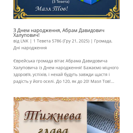
З Днем народження, Абрам Давидович
Халупович!
від
LNK
|
1 Тевета 5786 (Гру 21, 2025)
|
Громада
,
Дні народження
Єврейська громада вітає Абрама Давидовича
Халуповича із Днем народження! Бажаємо міцного
здоров’я, успіхів, і нехай будуть завжди щастя і
радість у його оселі. До 120, як до 20! Мазл Тов!...