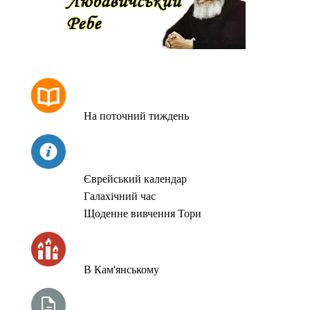
РОЗКЛАД МОЛИТОВ
На поточний тиждень
СЬОГОДНІ
Єврейський календар
Галахічний час
Щоденне вивчення Тори
ЧАС ЗАПАЛЮВАННЯ СВІЧОК
В Кам'янському
ТИЖНЕВА ГЛАВА ТОРИ