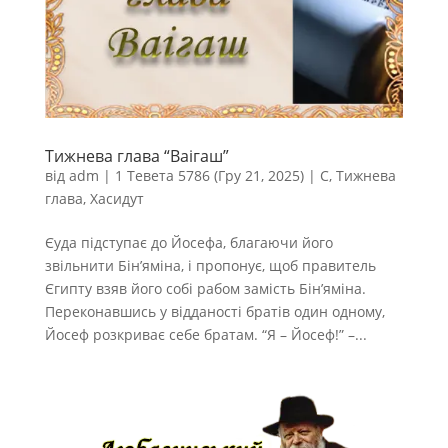
Тижнева глава “Ваігаш”
від
adm
|
1 Тевета 5786 (Гру 21, 2025)
|
С
,
Тижнева
глава
,
Хасидут
Єуда підступає до Йосефа, благаючи його
звільнити Бін’яміна, і пропонує, щоб правитель
Єгипту взяв його собі рабом замість Бін’яміна.
Переконавшись у відданості братів один одному,
Йосеф розкриває себе братам. “Я – Йосеф!” –...