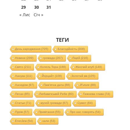
29
30
31
« Лис
Січ »
ТЕГИ
День народження
(705)
Благодійність
(308)
Новини
(299)
громада
(267)
Ліцей
(216)
Свято
(211)
Колель Тора
(188)
Жіночий клуб
(149)
Ханука
(111)
Йорцайт
(108)
Золотий вік
(105)
Хасидізм
(97)
Пам'ятна дата
(88)
JFuture
(88)
Песах
(85)
Любавичський Ребе
(80)
Тижнева глава
(74)
Статьи
(71)
музей громади
(67)
Суккот
(64)
Пурім
(57)
Привітання
(55)
Про нас говорять
(54)
EnerJew
(54)
хали
(53)