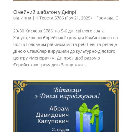
Сімейний шабатон у Дніпрі
від
Инна
|
1 Тевета 5786 (Гру 21, 2025)
|
Громада
,
С
29-30 Кислева 5786, на 5-6 дні світлого свята
Ханука, члени Єврейської громади Кам’янського на
чолі з Головним рабином міста реб Леві та ребецн
Діною Стамблер вирушили до культурно-ділового
центру «Менора» (м. Дніпро), щоб разом з
Єврейською громадою Запоріжжя...